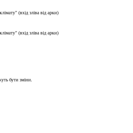
лімату" (вхід зліва від арки)
лімату" (вхід зліва від арки)
уть бути зміни.