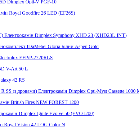
5D Dimplex Opti-V PGF-10
мін Royal Goodfire 26 LED (EF26S)
Електрокамін Dimplex Symphony XHD 23 (XHD23L-INT)
нокомплект IDaMebel Gloria Білий Aspen Gold
lectrolux EFP/P-2720RLS
5D V-Art 50 L
alaxy 42 RS
Електрокамін Dimplex Opti-Myst Cassette 1000 M
амін British Fires NEW FOREST 1200
рокамін Dimplex Ignite Evolve 50 (EVO1200)
н Royal Vision 42 LOG Color N