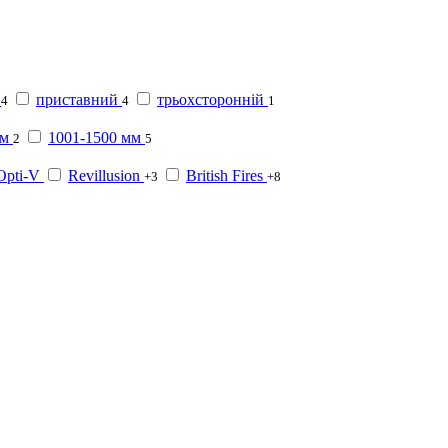
приставний
трьохсторонній
4
4
1
мм
1001-1500 мм
2
5
Opti-V
Revillusion
British Fires
+3
+8