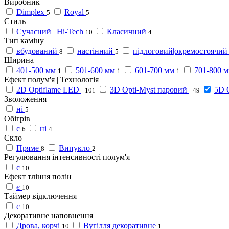
Виробник
Dimplex
Royal
5
5
Стиль
Сучасний | Hi-Tech
Класичний
10
4
Тип каміну
вбудований
настінний
підлоговий|окремостоячий
8
5
Ширина
401-500 мм
501-600 мм
601-700 мм
701-800 
1
1
1
Ефект полум'я | Технологія
2D Optiflame LED
3D Opti-Myst паровий
5D 
+101
+49
Зволоження
ні
5
Обігрів
є
ні
6
4
Скло
Пряме
Випукло
8
2
Регулювання інтенсивності полум'я
є
10
Ефект тління полін
є
10
Таймер відключення
є
10
Декоративне наповнення
Дрова, корчі
Вугілля декоративне
10
1