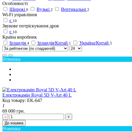
Особливості
Широкі
Вузькі
Вертикальні
6
2
2
Wi-Fi управління
є
10
Звукове потріскування дров
є
10
Країна виробник
Ірландія
Ірландія/Китай
Україна/Китай
4
1
5
Новинка
Електрокамін Royal 5D V-Art 40 L
Код товару: EK-647
1
69 000 грн.
-
+
До кошика
Новинка