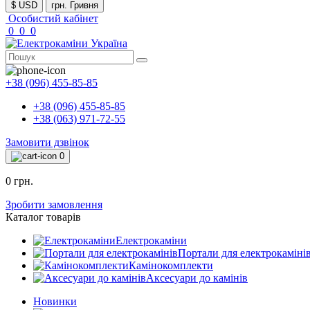
$ USD
грн. Гривня
Особистий кабінет
0
0
0
+38 (096) 455-85-85
+38 (096) 455-85-85
+38 (063) 971-72-55
Замовити дзвінок
0
0 грн.
Зробити замовлення
Каталог товарів
Електрокаміни
Портали для електрокаміні
Камінокомплекти
Аксесуари до камінів
Новинки