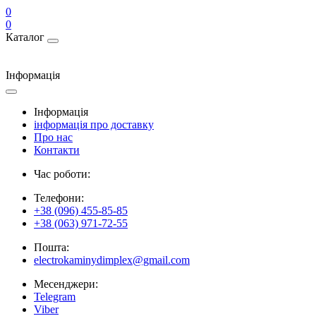
0
0
Каталог
Інформація
Інформація
інформація про доставку
Про нас
Контакти
Час роботи:
Телефони:
+38 (096) 455-85-85
+38 (063) 971-72-55
Пошта:
electrokaminydimplex@gmail.com
Месенджери:
Telegram
Viber