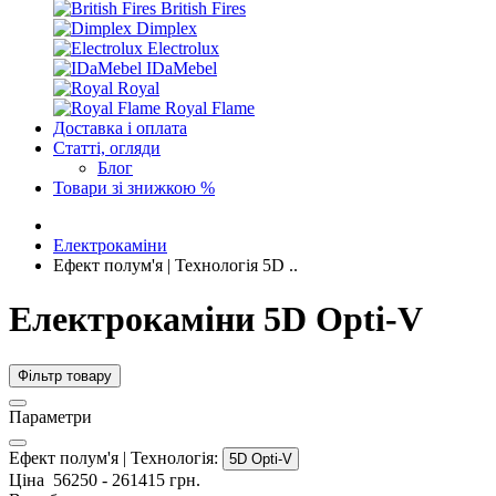
British Fires
Dimplex
Electrolux
IDaMebel
Royal
Royal Flame
Доставка і оплата
Статті, огляди
Блог
Товари зі знижкою %
Електрокаміни
Ефект полум'я | Технологія 5D ..
Електрокаміни 5D Opti-V
Фільтр товару
Параметри
Ефект полум'я | Технологія:
5D Opti-V
Ціна
56250
-
261415
грн.