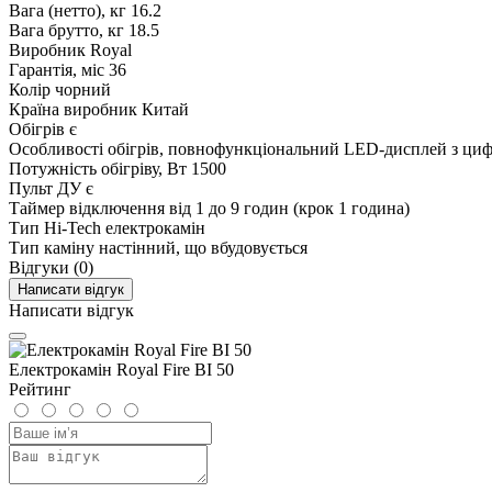
Вага (нетто), кг
16.2
Вага брутто, кг
18.5
Виробник
Royal
Гарантія, міс
36
Колір
чорний
Країна виробник
Китай
Обігрів
є
Особливості
обігрів, повнофункціональний LED-дисплей з цифр
Потужність обігріву, Вт
1500
Пульт ДУ
є
Таймер відключення
від 1 до 9 годин (крок 1 година)
Тип
Hi-Tech електрокамін
Тип каміну
настінний, що вбудовується
Відгуки (0)
Написати відгук
Написати відгук
Електрокамін Royal Fire BI 50
Рейтинг