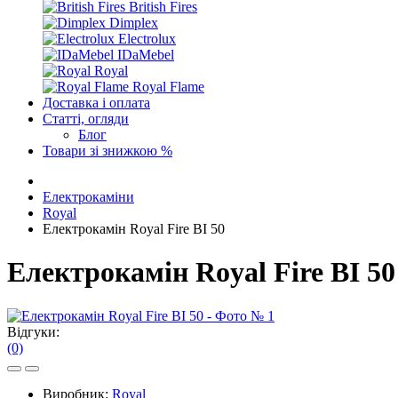
British Fires
Dimplex
Electrolux
IDaMebel
Royal
Royal Flame
Доставка і оплата
Статті, огляди
Блог
Товари зі знижкою %
Електрокаміни
Royal
Електрокамін Royal Fire BI 50
Електрокамін Royal Fire BI 50
Відгуки:
(0)
Виробник:
Royal