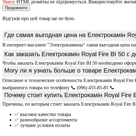
Увага:
HTML розмітка не підтримується. Використовуйте звича
Продовжити
Відгуків про цей товар ще не було.
Где самая выгодная цена на Електрокамін Roya
В интернет магазине "Электрокамины" самая выгодная цена на 
Как заказать Електрокамін Royal Fire BI 50 с д
Чтобы заказать Електрокамін Royal Fire BI 50 необходимо офор
Могу ли я узнать больше о товаре Електрокамін
Описание и технические особенности Електрокамін Royal Fire 
выбранного товара по телефону 📞 (096) 455-85-85 📞
Почему стоит купить Електрокамін Royal Fire 
Причины, по которым стоит заказать Електрокамін Royal Fire BI
✅ высокое качество товара
✅ разнообразие ассортимента
✅ лучшие условия оплаты