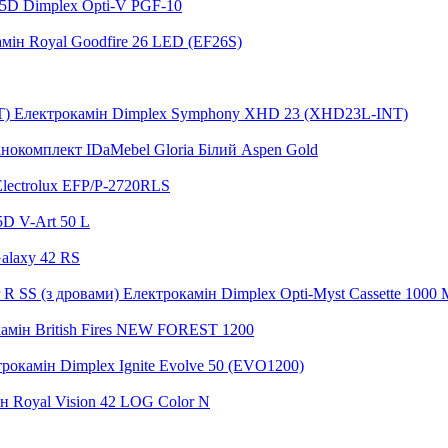
5D Dimplex Opti-V PGF-10
мін Royal Goodfire 26 LED (EF26S)
Електрокамін Dimplex Symphony XHD 23 (XHD23L-INT)
нокомплект IDaMebel Gloria Білий Aspen Gold
lectrolux EFP/P-2720RLS
5D V-Art 50 L
alaxy 42 RS
Електрокамін Dimplex Opti-Myst Cassette 1000 M
амін British Fires NEW FOREST 1200
рокамін Dimplex Ignite Evolve 50 (EVO1200)
н Royal Vision 42 LOG Color N