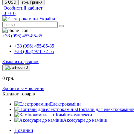
$ USD
грн. Гривня
Особистий кабінет
0
0
0
+38 (096) 455-85-85
+38 (096) 455-85-85
+38 (063) 971-72-55
Замовити дзвінок
0
0 грн.
Зробити замовлення
Каталог товарів
Електрокаміни
Портали для електрокаміні
Камінокомплекти
Аксесуари до камінів
Новинки