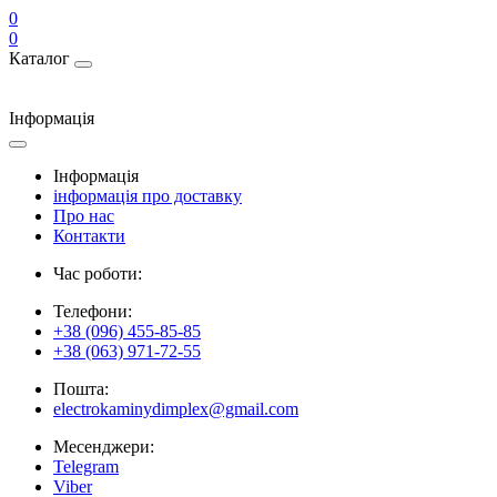
0
0
Каталог
Інформація
Інформація
інформація про доставку
Про нас
Контакти
Час роботи:
Телефони:
+38 (096) 455-85-85
+38 (063) 971-72-55
Пошта:
electrokaminydimplex@gmail.com
Месенджери:
Telegram
Viber