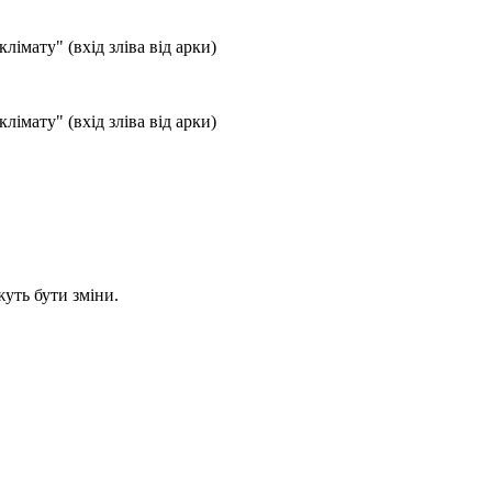
лімату" (вхід зліва від арки)
лімату" (вхід зліва від арки)
уть бути зміни.