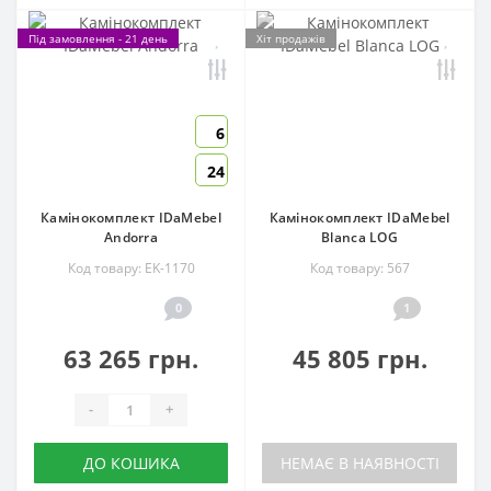
Під замовлення - 21 день
Хіт продажів
6
24
Камінокомплект IDaMebel
Камінокомплект IDaMebel
Andorra
Blanca LOG
Код товару: EK-1170
Код товару: 567
0
1
63 265 грн.
45 805 грн.
-
+
ДО КОШИКА
НЕМАЄ В НАЯВНОСТІ