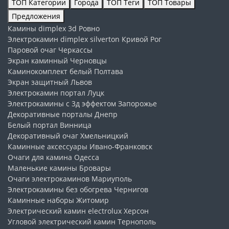
ТОП Категории
Города
ТОП Теги
ТОП Товары
Предложения
Камины dimplex 3d
Ровно
Электрокамин dimplex silverton
Кривой Рог
Паровой очаг
Черкассы
Экран каминный
Черновцы
Каминокомплект белый
Полтава
Экран защитный
Львов
Электрокамин портал
Луцк
Электрокамины с 3д эффектом
Запорожье
Декоративные порталы
Днепр
Белый портал
Винница
Декоративный очаг
Хмельницкий
Каминные аксессуары
Ивано-Франковск
Очаги для камина
Одесса
Маленькие камины
Бровары
Очаги электрокаминов
Мариуполь
Электрокамины без обогрева
Чернигов
Каминные наборы
Житомир
Электрический камин electrolux
Херсон
Угловой электрический камин
Тернополь