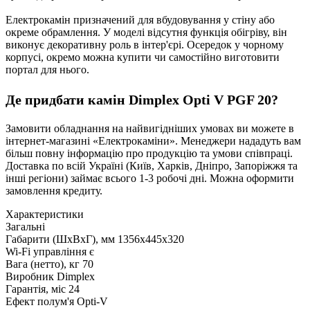
Електрокамін призначений для вбудовування у стіну або
окреме обрамлення. У моделі відсутня функція обігріву, він
виконує декоративну роль в інтер'єрі. Осередок у чорному
корпусі, окремо можна купити чи самостійно виготовити
портал для нього.
Де придбати камін Dimplex Opti V PGF 20?
Замовити обладнання на найвигідніших умовах ви можете в
інтернет-магазині «Електрокаміни». Менеджери нададуть вам
більш повну інформацію про продукцію та умови співпраці.
Доставка по всій Україні (Київ, Харків, Дніпро, Запоріжжя та
інші регіони) займає всього 1-3 робочі дні. Можна оформити
замовлення кредиту.
Характеристики
Загальні
Габарити (ШхВхГ), мм
1356x445x320
Wi-Fi управління
є
Вага (нетто), кг
70
Виробник
Dimplex
Гарантія, міс
24
Ефект полум'я
Opti-V