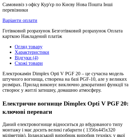
Самовивіз з офісу Кур'єр по Києву Нова Пошта Інші
перевізники
Варіанти оплати
Готівковий розрахунок Безготівковий розрахунок Оплата
карткою Накладений платіж
Огляд товару
Характеристики
Відгуки (4)
Схожі товари
Електрокамін Dimplex Opti V PGF 20 – це сучасна модель
штучного вогнища, створена на базі PGF-10, але у великих
розмірах. Прилад виконує виключно декоративні функції та
створює у житлі затишну, домашню атмосферу.
Електричне вогнище Dimplex Opti V PGF 20:
ключові переваги
Даний електровогнище відноситься до вбудованого типу
монтажу і має досить великі габарити (
1356x445x320
міліметрів). Ірландський виробник виробив техніку, у якої