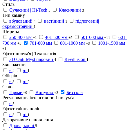
Стиль
Сучасний | Hi-Tech
Класичний
5
3
Тип каміну
вбудований
настінний
підлоговий|
4
1
окремостоячий
1
Ширина
250-400 мм
401-500 мм
501-600 мм
601-
+1
+5
+11
700 мм
701-800 мм
801-1000 мм
1001-1500 мм
+5
+3
+1
Ефект полум'я | Технологія
3D Opti-Myst паровий
Revillusion
4
1
Зволоження
є
ні
4
1
Обігрів
є
ні
3
2
Скло
Пряме
Випукло
Без скла
+9
+3
Регулювання інтенсивності полум'я
є
5
Ефект тління полін
є
ні
3
1
Декоративне наповнення
Дрова, корчі
5