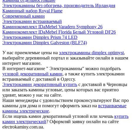
Камины отдельностоящие
Электрокамины без обогрева, производитель Ирландия
Каминный набор Royal Flame
Современный камин
Электрокамин встраиваемый
Каминокомплект IDaMebel Varadero Symphony 26
Каминокомплект IDaMebel Florida Белый Угловой DF26
Электрокамин Dimplex Prism 74 LED
Электрокамин Dimplex Galveston (BLF74)
У нас приемлемые цены на
электрокамины dimplex optimyst
,
выбирайте деревянный портал и заказывайте онлайн в нашем
интернет магазине.
В интернет-магазине " Электрокамины" можно подобрать
угловой декоративный камин
, а также купить электрокамин
встраиваемый с доставкой в Одессу.
Электрокамин декоративный купить
с доставкой в Черновцы
или заказать камины угловые, цены которых вас приятно
удивят, можно у нас на сайте.
Наши менеджеры с удовольствием проконсультируют Вас про
камины для дома и помогут оформить заказ на
встраиваемые
камины электрические
.
Если ищешь камин декоративный угловой или хочешь
купить
камин электрический
? Оформляй заявку онлайн на сайте
electrokaminy.com.ua.