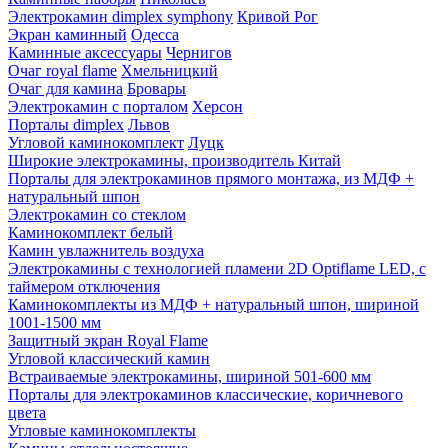
Электрокамин dimplex symphony
Кривой Рог
Экран каминный
Одесса
Каминные аксессуары
Чернигов
Очаг royal flame
Хмельницкий
Очаг для камина
Бровары
Электрокамин с порталом
Херсон
Порталы dimplex
Львов
Угловой каминокомплект
Луцк
Широкие электрокамины, производитель Китай
Порталы для электрокаминов прямого монтажа, из МДФ +
натуральный шпон
Электрокамин со стеклом
Каминокомплект белый
Камин увлажнитель воздуха
Электрокамины с технологией пламени 2D Optiflame LED, с
таймером отключения
Каминокомплекты из МДФ + натуральный шпон, шириной
1001-1500 мм
Защитный экран Royal Flame
Угловой классический камин
Встраиваемые электрокамины, шириной 501-600 мм
Порталы для электрокаминов классические, коричневого
цвета
Угловые каминокомплекты