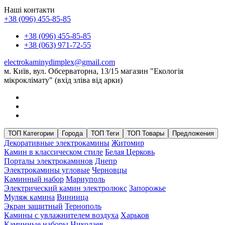
Наші контакти
+38 (096) 455-85-85
+38 (096) 455-85-85
+38 (063) 971-72-55
electrokaminydimplex@gmail.com
м. Київ, вул. Обсерваторна, 13/15 магазин "Екологія
мікроклімату" (вхід зліва від арки)
ТОП Категории
Города
ТОП Теги
ТОП Товары
Предложения
Декоративные электрокамины
Житомир
Камин в классическом стиле
Белая Церковь
Порталы электрокаминов
Днепр
Электрокамины угловые
Черновцы
Каминный набор
Мариуполь
Электрический камин электролюкс
Запорожье
Муляж камина
Винница
Экран защитный
Тернополь
Камины с увлажнителем воздуха
Харьков
Каминные наборы
Николаев