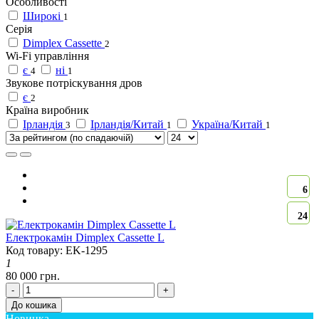
Особливості
Широкі
1
Серія
Dimplex Cassette
2
Wi-Fi управління
є
ні
4
1
Звукове потріскування дров
є
2
Країна виробник
Ірландія
Ірландія/Китай
Україна/Китай
3
1
1
6
24
Електрокамін Dimplex Cassette L
Код товару: EK-1295
1
80 000 грн.
-
+
До кошика
Новинка