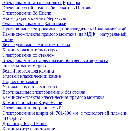
Электрокамины электролюкс
Бровары
Электрический камин обогреватель
Полтава
Электрокамин 3d
Днепр
Аксессуары к камину
Черкассы
Очаг электрокамина
Запорожье
Приставные электрокамины, производитель Ирландия/Китай
Каминокомплекты прямого монтажа, из МДФ + натуральный
шпон
Белые угловые каминокомплекты
Камин увлажнитель воздуха
Электрокамин со стеклом
Электрокамины с 2 режимами обогрева со звуковым
потрескиванием дров
Белый портал для камина
Угловой классический камин
Подвесной камин
Угловые каминокомплекты
Вертикальные электрокамины без стекла
Каминокомплекты классические прямого монтажа
Каминный набор Royal Flame
Электрокамин встраиваемый
Электрокамины шириной 701-800 мм, с технологией пламени
5D Opti-V
Дровница Royal Flame
Камины отдельностоящие