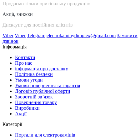
Продаємо тільки оригінальну продукцію
Акції, знижки
Дискаунт для постійних клієнтів
Viber
Viber
Telegram
electrokaminydimplex@gmail.com
Замовити
дзвінок
Інформація
Контакти
Про нас
інформація про доставку
Політика безпеки
Умови угоди
Умови повернення та гарантія
Договір публічної оферти
Зворотній зв’язок
Повернення товару
Виробники
Акції
Категорії
Портали для електрокамінів