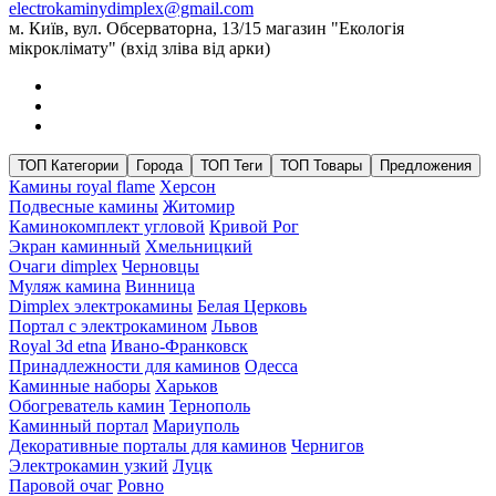
electrokaminydimplex@gmail.com
м. Київ, вул. Обсерваторна, 13/15 магазин "Екологія
мікроклімату" (вхід зліва від арки)
ТОП Категории
Города
ТОП Теги
ТОП Товары
Предложения
Камины royal flame
Херсон
Подвесные камины
Житомир
Каминокомплект угловой
Кривой Рог
Экран каминный
Хмельницкий
Очаги dimplex
Черновцы
Муляж камина
Винница
Dimplex электрокамины
Белая Церковь
Портал с электрокамином
Львов
Royal 3d etna
Ивано-Франковск
Принадлежности для каминов
Одесса
Каминные наборы
Харьков
Обогреватель камин
Тернополь
Каминный портал
Мариуполь
Декоративные порталы для каминов
Чернигов
Электрокамин узкий
Луцк
Паровой очаг
Ровно