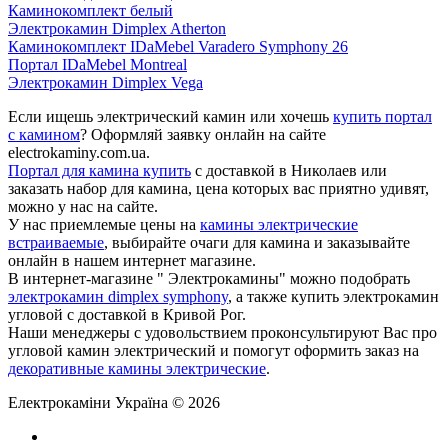
Каминокомплект белый
Электрокамин Dimplex Atherton
Каминокомплект IDaMebel Varadero Symphony 26
Портал IDaMebel Montreal
Электрокамин Dimplex Vega
Если ищешь электрический камин или хочешь
купить портал
с камином
? Оформляй заявку онлайн на сайте
electrokaminy.com.ua.
Портал для камина купить
с доставкой в Николаев или
заказать набор для камина, цена которых вас приятно удивят,
можно у нас на сайте.
У нас приемлемые цены на
камины электрические
встраиваемые
, выбирайте очаги для камина и заказывайте
онлайн в нашем интернет магазине.
В интернет-магазине " Электрокамины" можно подобрать
электрокамин dimplex symphony
, а также купить электрокамин
угловой с доставкой в Кривой Рог.
Наши менеджеры с удовольствием проконсультируют Вас про
угловой камин электрический и помогут оформить заказ на
декоративные камины электрические
.
Електрокаміни Україна © 2026