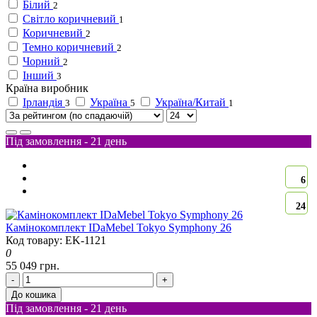
Білий
2
Світло коричневий
1
Коричневий
2
Темно коричневий
2
Чорний
2
Інший
3
Країна виробник
Ірландія
Україна
Україна/Китай
3
5
1
Під замовлення - 21 день
6
24
Камінокомплект IDaMebel Tokyo Symphony 26
Код товару: EK-1121
0
55 049 грн.
-
+
До кошика
Під замовлення - 21 день