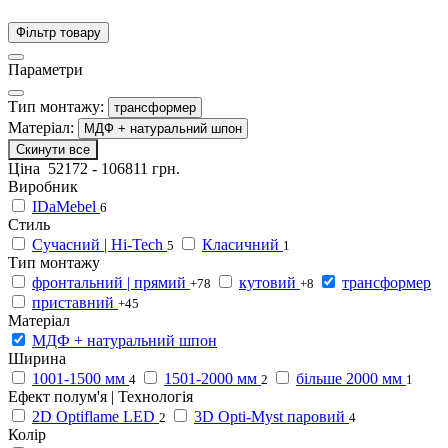
Фільтр товару
Параметри
Тип монтажу:
трансформер
Матеріал:
МДФ + натуральний шпон
Скинути все
Ціна
52172
-
106811
грн.
Виробник
IDaMebel
6
Стиль
Сучасний | Hi-Tech
Класичний
5
1
Тип монтажу
фронтальний | прямий
кутовий
трансформер
+78
+8
приставний
+45
Матеріал
МДФ + натуральний шпон
Ширина
1001-1500 мм
1501-2000 мм
більше 2000 мм
4
2
1
Ефект полум'я | Технологія
2D Optiflame LED
3D Opti-Myst паровий
2
4
Колір