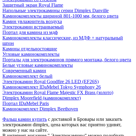
Защитный экран Royal Flame
Напольные электрокамины серии Dimplex Danville
Каминокомплекты шириной 801-1000 мм, белого цвета
Камин увлажнитель воздуха
Электрокамин встраиваемый
Портал для камина из мдф
Каминокомплекты классические, из МДФ + натуральный
шпон
Камины отдельностоящие
Угловые каминокомплекты
Порталы для электрокаминов прямого монтажа, белого цвета
Белые угловые каминокомплекты
Современный камин
Каминокомплект белый
Электрокамин Royal Goodfire 26 LED (EF26S)
Каминокомплект IDaMebel Tokyo Symphony 26
Электрокамин Royal Flame Majestic FX Brass (золото)
Dimplex Moorefield (каминокомплект)
Портал IDaMebel Paris
Каминокомплект Dimplex Beethoven
Фальш камин купить
с доставкой в Бровары или заказать
электрокамин dimplex, цена которых вас приятно удивят,
можно у нас на сайте.
В интернет-магазине " Электрокамины" можно подобрать