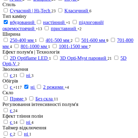
Стиль
Сучасний | Hi-Tech
Класичний
23
6
Тип каміну
вбудований
настінний
підлоговий|
+1
окремостоячий
приставний
+13
+2
Ширина
250-400 мм
401-500 мм
501-600 мм
701-800
1
2
9
мм
801-1000 мм
1001-1500 мм
4
1
7
Ефект полум'я | Технологія
2D Optiflame LED
3D Opti-Myst паровий
5D
1
21
Opti-V
2
Зволоження
є
ні
21
3
Обігрів
є
ні
2 режими
+117
+4
Скло
Пряме
Без скла
3
11
Регулювання інтенсивності полум'я
є
24
Ефект тління полін
є
ні
14
4
Таймер відключення
є
ні
2
1