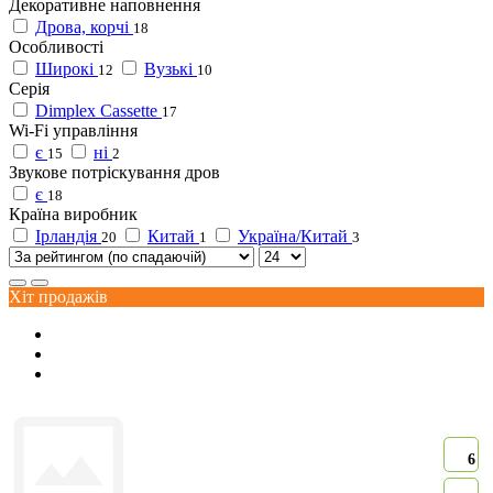
Декоративне наповнення
Дрова, корчі
18
Особливості
Широкі
Вузькі
12
10
Серія
Dimplex Cassette
17
Wi-Fi управління
є
ні
15
2
Звукове потріскування дров
є
18
Країна виробник
Ірландія
Китай
Україна/Китай
20
1
3
Хіт продажів
6