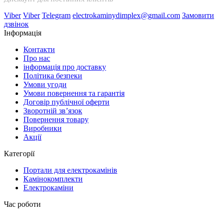
Viber
Viber
Telegram
electrokaminydimplex@gmail.com
Замовити
дзвінок
Інформація
Контакти
Про нас
інформація про доставку
Політика безпеки
Умови угоди
Умови повернення та гарантія
Договір публічної оферти
Зворотній зв’язок
Повернення товару
Виробники
Акції
Категорії
Портали для електрокамінів
Камінокомплекти
Електрокаміни
Час роботи