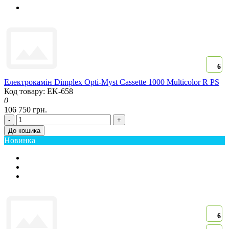
6
Електрокамін Dimplex Opti-Myst Cassette 1000 Multicolor R PS
Код товару: EK-658
0
106 750 грн.
-
+
До кошика
Новинка
6