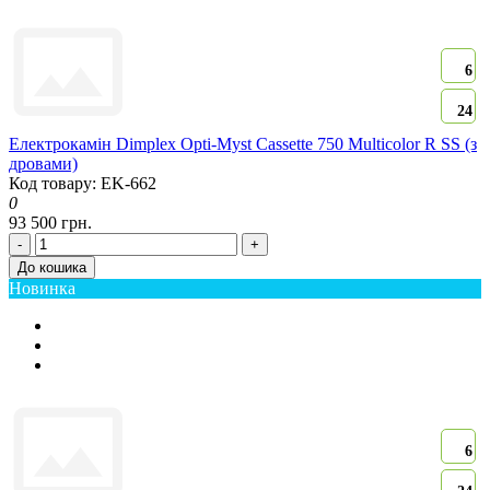
6
24
Електрокамін Dimplex Opti-Myst Cassette 750 Multicolor R SS (з
дровами)
Код товару: EK-662
0
93 500 грн.
-
+
До кошика
Новинка
6