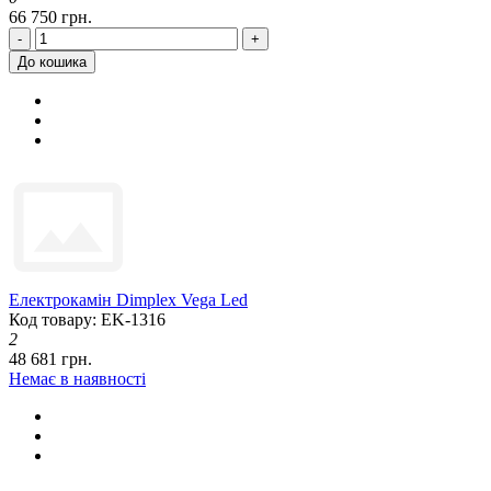
66 750 грн.
-
+
До кошика
Електрокамін Dimplex Vega Led
Код товару: EK-1316
2
48 681 грн.
Немає в наявності