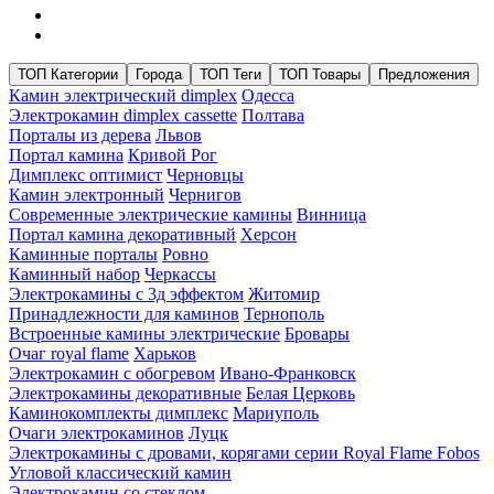
ТОП Категории
Города
ТОП Теги
ТОП Товары
Предложения
Камин электрический dimplex
Одесса
Электрокамин dimplex cassette
Полтава
Порталы из дерева
Львов
Портал камина
Кривой Рог
Димплекс оптимист
Черновцы
Камин электронный
Чернигов
Современные электрические камины
Винница
Портал камина декоративный
Херсон
Каминные порталы
Ровно
Каминный набор
Черкассы
Электрокамины с 3д эффектом
Житомир
Принадлежности для каминов
Тернополь
Встроенные камины электрические
Бровары
Очаг royal flame
Харьков
Электрокамин с обогревом
Ивано-Франковск
Электрокамины декоративные
Белая Церковь
Каминокомплекты димплекс
Мариуполь
Очаги электрокаминов
Луцк
Электрокамины с дровами, корягами серии Royal Flame Fobos
Угловой классический камин
Электрокамин со стеклом