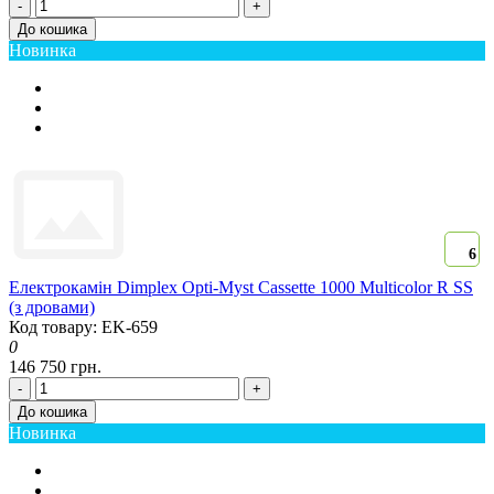
-
+
До кошика
Новинка
6
Електрокамін Dimplex Opti-Myst Cassette 1000 Multicolor R SS
(з дровами)
Код товару: EK-659
0
146 750 грн.
-
+
До кошика
Новинка