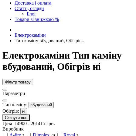
Доставка і оплата
Статті, огляди
Блог
Товари зі знижкою %
Електрокаміни
Тип каміну вбудований, Обігрів..
Електрокаміни Тип каміну
вбудований, Обігрів ні
Фільтр товару
Параметри
Тип каміну:
вбудований
Обігрів:
ні
Скинути все
Ціна
14900
-
261415
грн.
Виробник
A-fire
Dimplex
Royal
2
20
2