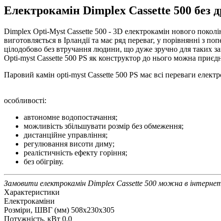
Електрокамін Dimplex Cassette 500 без 
Dimplex Opti-Myst Cassette 500 - 3D електрокамін нового поколі
виготовляється в Ірландії та має ряд переваг, у порівнянні з 
цілодобово без втручання людини, що дуже зручно для таких за
Opti-myst Cassette 500 PS як конструктор до нього можна приєд
Паровий камін opti-myst Cassette 500 PS має всі переваги елек
особливості:
автономне водопостачання;
можливість збільшувати розмір без обмеження;
дистанційне управління;
регулювання висоти диму;
реалістичність ефекту горіння;
без обігріву.
Замовити електрокамін Dimplex Cassette 500 можна в інтернет-
Характеристики
Електрокаміни
Розміри, ШВГ (мм)
508x230x305
Потужність, кВт
0.0