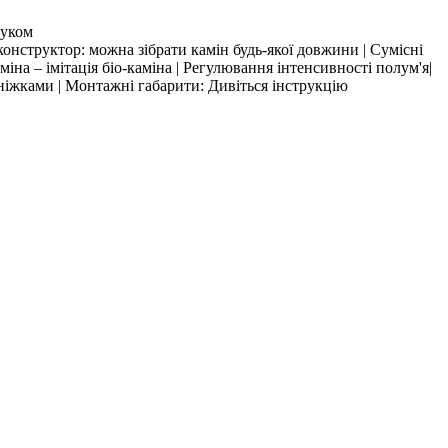
вуком
онструктор: можна зібрати камін будь-якої довжини | Сумісні
іна – імітація біо-каміна | Регулювання інтенсивності полум'я|
ніжками | Монтажні габарити: Дивіться інструкцію