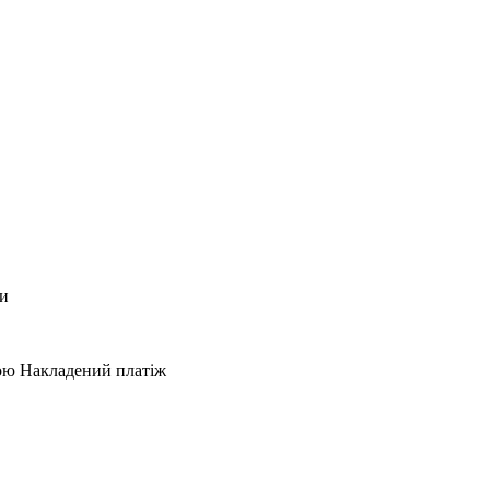
ки
кою Накладений платіж