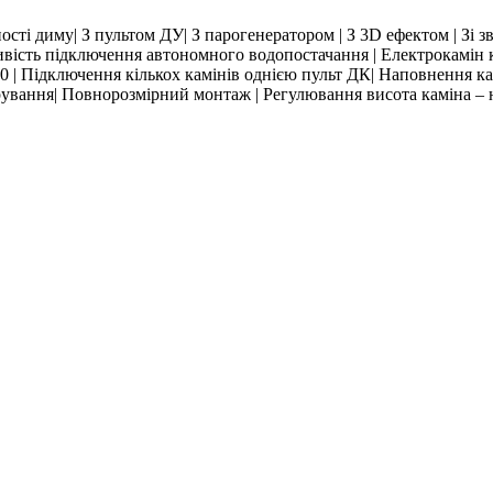
ності диму| З пультом ДУ| З парогенератором | З 3D ефектом | Зі з
ивість підключення автономного водопостачання | Електрокамін к
00 | Підключення кількох камінів однією пульт ДК| Наповнення кам
ування| Повнорозмірний монтаж | Регулювання висота каміна – 