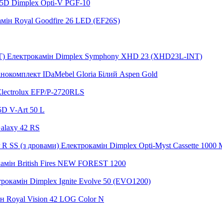
5D Dimplex Opti-V PGF-10
мін Royal Goodfire 26 LED (EF26S)
Електрокамін Dimplex Symphony XHD 23 (XHD23L-INT)
нокомплект IDaMebel Gloria Білий Aspen Gold
lectrolux EFP/P-2720RLS
5D V-Art 50 L
alaxy 42 RS
Електрокамін Dimplex Opti-Myst Cassette 1000 M
амін British Fires NEW FOREST 1200
рокамін Dimplex Ignite Evolve 50 (EVO1200)
н Royal Vision 42 LOG Color N