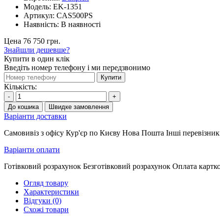
Модель:
EK-1351
Артикул:
CAS500PS
Наявність:
В наявності
Цена 76 750 грн.
Знайшли дешевше?
Купити в один клік
Введіть номер телефону і ми передзвонимо
Купити
Кількість:
-
+
До кошика
Швидке замовлення
Варіанти доставки
Самовивіз з офісу Кур'єр по Києву Нова Пошта Інші перевізни
Варіанти оплати
Готівковий розрахунок Безготівковий розрахунок Оплата карт
Огляд товару
Характеристики
Відгуки (0)
Схожі товари