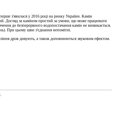
вперше з'явилася у 2016 році на ринку України. Камін
аний. Догляд за каміном простий за умови, що може працювати
лючення до безперервного водопостачання камін не вимикається.
нь). При цьому шви з'єднання непомітні.
а тління дров дивують, а також доповнюються звуковим ефектом.
.