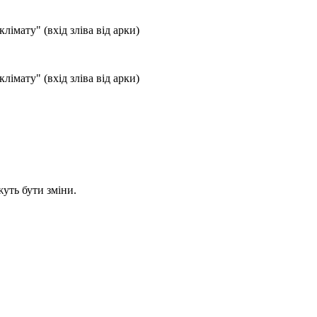
лімату" (вхід зліва від арки)
лімату" (вхід зліва від арки)
уть бути зміни.