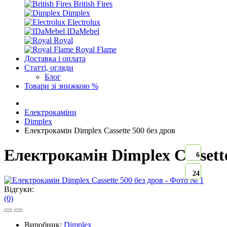
British Fires
Dimplex
Electrolux
IDaMebel
Royal
Royal Flame
Доставка і оплата
Статті, огляди
Блог
Товари зі знижкою %
Електрокаміни
Dimplex
Електрокамін Dimplex Cassette 500 без дров
Електрокамін Dimplex Cassette
6
24
Відгуки:
(0)
Виробник:
Dimplex