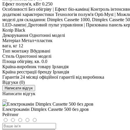
Ефект полум'я, кВт
0.250
Особливості
Без обігріву | Ефект біо-каміна| Контроль інтенсив
додаткові характеристики
Технологія полум'я Opti-Myst | Можл
моделі для складання: Dimplex Cassette 1000, Dimplex Cassette 5
LED-лампи| Дротовий пульт управління | Прихована панель кер
Колір
Black
Декорування
Однотонні моделі
Матеріал
Метал+пластик
вага, кг
12
Тип монтажу
Вбудовані
Стиль
Однотонні моделі
Площа обігріву, кв.
0.0
Країна-виробник товару
Ірландія
Країна реєстрації бренду
Ірландія
Гарантія
24 місяці офіційної гарантії від виробника
Відгуки (0)
Написати відгук
Написати відгук
Електрокамін Dimplex Cassette 500 без дров
Рейтинг