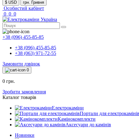
$ USD
грн. Гривня
Особистий кабінет
0
0
0
+38 (096) 455-85-85
+38 (096) 455-85-85
+38 (063) 971-72-55
Замовити дзвінок
0
0 грн.
Зробити замовлення
Каталог товарів
Електрокаміни
Портали для електрокаміні
Камінокомплекти
Аксесуари до камінів
Новинки