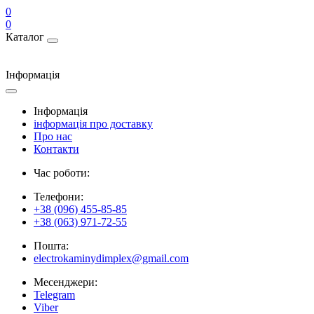
0
0
Каталог
Інформація
Інформація
інформація про доставку
Про нас
Контакти
Час роботи:
Телефони:
+38 (096) 455-85-85
+38 (063) 971-72-55
Пошта:
electrokaminydimplex@gmail.com
Месенджери:
Telegram
Viber