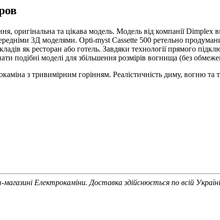
дров
ння, оригінальна та цікава модель. Модель від компанії Dimplex 
попередніми 3Д моделями. Opti-myst Cassette 500 ретельно продум
кладів як ресторан або готель. Завдяки технології прямого підк
нати подібні моделі для збільшення розмірів вогнища (без обмеже
трокаміна з тривимірним горінням. Реалістичність диму, вогню т
магазині Електрокаміни. Доставка здійснюється по всій Україні