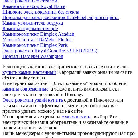
Электрокамин со стеклом
Каминный набор Royal Flame
Широкие электрокамины без стекла
Порталы для электрокаминов IDaMebel, черного цвета
Камин увлажнитель воздуха
Камины отдельностоящие
Каминокомплект Dimplex Acadian
Угловой портал IDaMebel Florida
Каминокомплект Dimplex Paris
Электрокамин Royal Goodfire 33 LED (EF33)
Портал IDaMebel Washington
Если ищешь камины электрические напольные или хочешь
купить камин настенный
? Оформляй заявку онлайн на сайте
electrokaminy.com.ua.
В интернет-магазине " Электрокамины" можно подобрать
камины современные
, а также купить каминокомплект
электрический с доставкой в Полтаву.
Электрокамин узкий купить
с доставкой в Николаев или
заказать камин с эффектом пламени, цена которых вас
приятно удивят, можно у нас на сайте.
У нас приемлемые цены на
муляж камина
, выбирайте
электрический камин обогреватель и заказывайте онлайн в
нашем интернет магазине.
Наши менеджеры с удовольствием проконсультируют Вас про