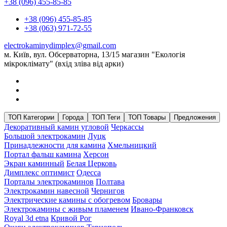
+38 (096) 455-85-85
+38 (096) 455-85-85
+38 (063) 971-72-55
electrokaminydimplex@gmail.com
м. Київ, вул. Обсерваторна, 13/15 магазин "Екологія
мікроклімату" (вхід зліва від арки)
ТОП Категории
Города
ТОП Теги
ТОП Товары
Предложения
Декоративный камин угловой
Черкассы
Большой электрокамин
Луцк
Принадлежности для камина
Хмельницкий
Портал фальш камина
Херсон
Экран каминный
Белая Церковь
Димплекс оптимист
Одесса
Порталы электрокаминов
Полтава
Электрокамин навесной
Чернигов
Электрические камины с обогревом
Бровары
Электрокамины с живым пламенем
Ивано-Франковск
Royal 3d etna
Кривой Рог