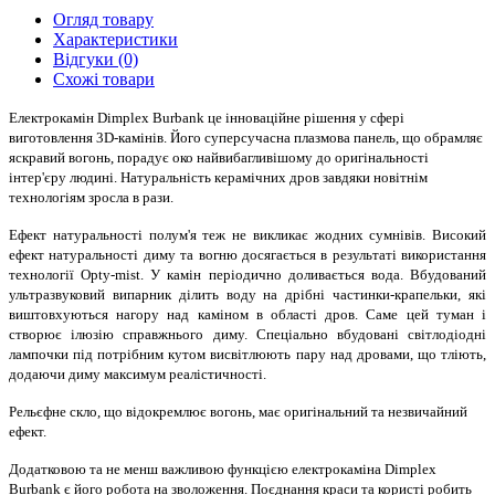
Огляд товару
Характеристики
Відгуки (0)
Схожі товари
Електрокамін Dimplex Burbank
це інноваційне рішення у сфері
виготовлення 3D-камінів. Його суперсучасна плазмова панель, що обрамляє
яскравий вогонь, порадує око найвибагливішому до оригінальності
інтер'єру людині. Натуральність керамічних дров завдяки новітнім
технологіям зросла в рази.
Ефект натуральності полум'я теж не викликає жодних сумнівів. Високий
ефект натуральності диму та вогню досягається в результаті використання
технології Opty-mist. У камін періодично доливається вода. Вбудований
ультразвуковий випарник ділить воду на дрібні частинки-крапельки, які
виштовхуються нагору над каміном в області дров. Саме цей туман і
створює ілюзію справжнього диму. Спеціально вбудовані світлодіодні
лампочки під потрібним кутом висвітлюють пару над дровами, що тліють,
додаючи диму максимум реалістичності.
Рельєфне скло, що відокремлює вогонь, має оригінальний та незвичайний
ефект.
Додатковою та не менш важливою функцією електрокаміна Dimplex
Burbank є його робота на зволоження. Поєднання краси та користі робить