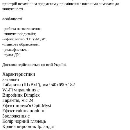
пристрій незамінним предметом у приміщенні з високими вимогами до
вишуканості.
особливості:
- робота на зволоження;
- вишуканий дизайн;
- ефект вогню "Opty-Mуst";
- глянсове обрамлення;
- рельєфне скло;
- пульт ДУ.
Доставка здійснюється по всій Україні.
Характеристики
Загальні
Габарити (ШxВxГ), мм
940x690x182
Wi-Fi управління
є
Виробник
Dimplex
Гарантія, міс
24
Ефект полум'я
Opti-Myst
Ефект тління полін
ні
Зволоження
є
Колір
чорний глянець
Країна виробник
Ірландія