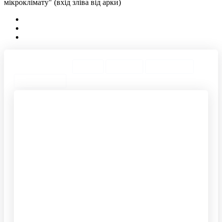
мікроклімату" (вхід зліва від арки)
ТОП Категории
Города
ТОП Теги
ТОП Товары
Предложения
Электрические камины
Портал с электрокамином
dimplex
Декоративный
Димплекс оптимист
электрокамин
Угловые порталы для
Электрокамин
электрокаминов
встраиваемый
Защитный экран
Очаги электрокаминов
Каминные аксессуары
Dimplex opti myst
Камины opti myst cassette
Электрокамины с
Электрокамины royal
увлажнителем воздуха
flame
Деревянный каминный
Принадлежности для
портал
камина
Электрический камин
Очаг электрокамина
длинный
Каминокомплект угловой
Аксессуары к камину