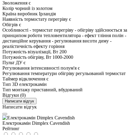
Зволоження
є
Колір
чорний із золотом
Країна виробник
Ірландія
Наявність термостату перегріву
є
Обігрів
є
Особливості
- термостат перегріву - обігріву здійснюється за
принципом роботи тепловентилятора - ефект тління полін -
дистанційне керування - регулювання висоти диму -
реалістичність ефекту горіння
Потужність візуалізації, Вт
200
Потужність обігріву, Вт
1000-2000
Пульт ДУ
є
Регулювання інтенсивності полум'я
є
Регулювання температури обігріву
регульований термостат
Таймер відключення
є
Тип
3D електрокамін
Тип монтажу
приставний, вбудований
Відгуки (0)
Написати відгук
Написати відгук
Електрокамін Dimplex Cavendish
Рейтинг