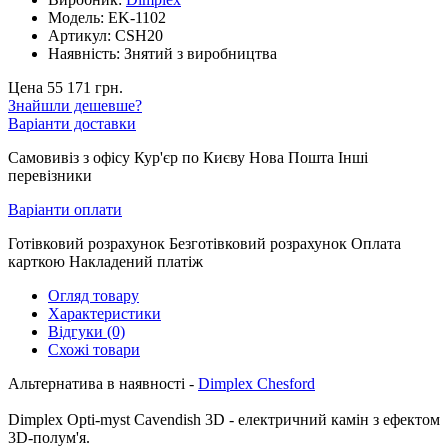
Модель:
EK-1102
Артикул:
CSH20
Наявність:
Знятий з виробництва
Цена 55 171 грн.
Знайшли дешевше?
Варіанти доставки
Самовивіз з офісу Кур'єр по Києву Нова Пошта Інші
перевізники
Варіанти оплати
Готівковий розрахунок Безготівковий розрахунок Оплата
карткою Накладений платіж
Огляд товару
Характеристики
Відгуки (0)
Схожі товари
Альтернатива в наявності -
Dimplex Chesford
Dimplex
Opti-myst
Cavendish
3D
-
електричний
камін
з
ефектом
3D-полум'я
.