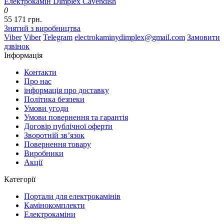
Електрокамін Dimplex Cavendish
0
55 171 грн.
Знятий з виробництва
Viber
Viber
Telegram
electrokaminydimplex@gmail.com
Замовити
дзвінок
Інформація
Контакти
Про нас
інформація про доставку
Політика безпеки
Умови угоди
Умови повернення та гарантія
Договір публічної оферти
Зворотній зв’язок
Повернення товару
Виробники
Акції
Категорії
Портали для електрокамінів
Камінокомплекти
Електрокаміни