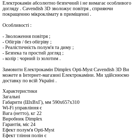
Електрокамін
абсолютно
безпечний
і
не
вимагає
особливого
догляду
.
Cavendish
3D
зволожує
повітря
,
сприяючи
покращенню
мікроклімату
в
приміщенні
.
Особливості
:
-
Зволоження
повітря
;
-
Обігрів
/
без
обігріву
;
-
Реалістичність
полум'я
та
диму
;
-
Безпека
та
простий
догляд
;
-
колір
:
чорний
із
золотим
.
Замовити
Електрокамін
Dimplex
Opti-Myst
Cavendish
3D
Ви
можете
в
Інтернет-магазині
Електрокаміни.
Ми
здійснюємо
доставку
по
всій
Україні
.
Характеристики
Загальні
Габарити (ШxВxГ), мм
590x657x310
Wi-Fi управління
є
Вага (нетто), кг
22
Виробник
Dimplex
Гарантія, міс
24
Ефект полум'я
Opti-Myst
Ефект тління полін
є