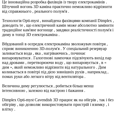
Це інноваційна
розробка
фахівців
із
твору
електрокамінів
.
Штучний
вогонь
3D
каміна
практично
неможливо
відрізнити
від
справжнього
,
реального
полум'я
.
Технологія
Opti-myst
,
винайдена
фахівцями
компанії
Dimplex
,
доводить
те
,
що
електричний
камін
може
абсолютно
замінити
традиційне
кам'яне
вогнище
,
завдяки
реалістичності
полум'я
і
диму
в
топці
3D
електрокаміна
.
Вбудований
в
осередок
електрокаміна
зволожувач
повітря
,
сприяє
виникненню
3D-полум'я
.
У
спеціальний
резервуар
заливається
вода
,
яка
,
нагріваючись
,
починає
випаровуватися
.
Галогенові
лампочки
підсвічують
вихід
пар
над
дровами
,
перетворюючи
воду
, що
випаровується
,
в
«
дим
»,
який
неможливо
відрізнити
від
натурального
.
Дим
коливається
в
повітрі
під
дією
зовнішніх
рухів
,
наприклад
,
помах
руки
або
легкого
вітру
від
вентилятора
.
Величина
диму
регулюється
,
робиться
більш
менш
інтенсивною
,
залежно
від
настрою
і
бажання
.
Dimplex
Opti-myst
Cavendish
3D
працює
як
на
обігрів
,
так
і
без
обігріву
,
що
дозволяє
використовувати
пристрій
і
взимку
,
і
влітку
.