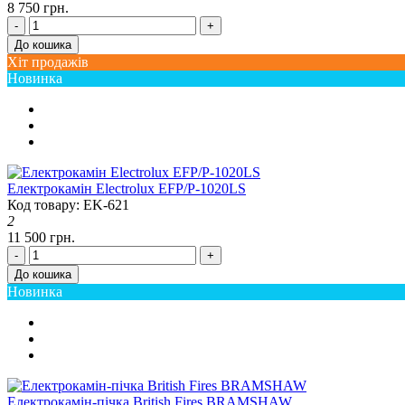
8 750 грн.
-
+
До кошика
Хіт продажів
Новинка
Електрокамін Electrolux EFP/P-1020LS
Код товару: EK-621
2
11 500 грн.
-
+
До кошика
Новинка
Електрокамін-пічка British Fires BRAMSHAW