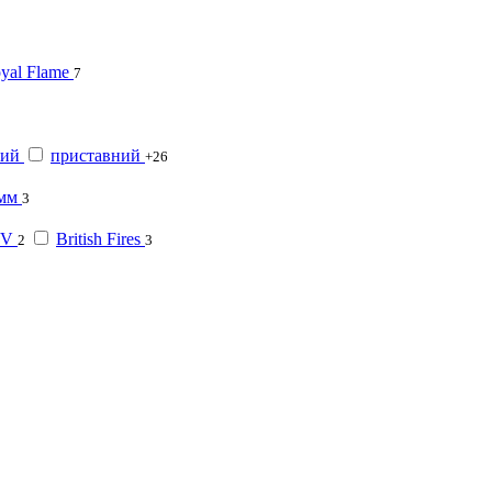
yal Flame
7
чий
приставний
+26
 мм
3
-V
British Fires
2
3