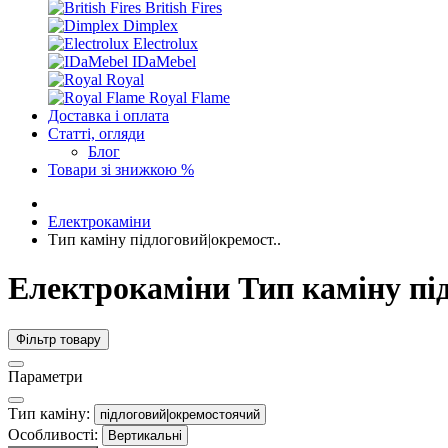
British Fires
Dimplex
Electrolux
IDaMebel
Royal
Royal Flame
Доставка і оплата
Статті, огляди
Блог
Товари зі знижкою %
Електрокаміни
Тип каміну підлоговий|окремост..
Електрокаміни Тип каміну пі
Фільтр товару
Параметри
Тип каміну:
підлоговий|окремостоячий
Особливості:
Вертикальні