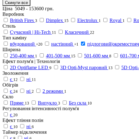
Скинути все
Ціна
5049
-
153600
грн.
Виробник
British Fires
Dimplex
Electrolux
Royal
Ro
3
15
1
1
Стиль
Сучасний | Hi-Tech
Класичний
11
22
Тип каміну
вбудований
настінний
підлоговий|окремостоя
+20
+1
Ширина
250-400 мм
401-500 мм
501-600 мм
601-700
1
15
8
Ефект полум'я | Технологія
2D Optiflame LED
3D Opti-Myst паровий
5D Opti
9
13
Зволоження
є
ні
12
11
Обігрів
є
ні
2 режими
24
2
1
Скло
Пряме
Випукло
Без скла
13
3
10
Регулювання інтенсивності полум'я
є
20
Ефект тління полін
є
ні
10
6
Таймер відключення
є
ні
8
6