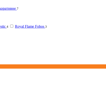
коративне
7
stic
Royal Flame Fobos
4
3