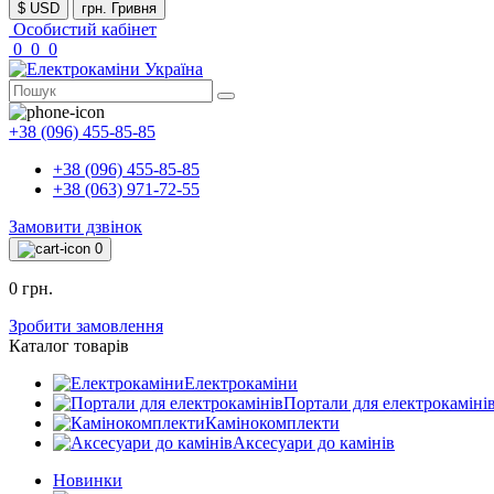
$ USD
грн. Гривня
Особистий кабінет
0
0
0
+38 (096) 455-85-85
+38 (096) 455-85-85
+38 (063) 971-72-55
Замовити дзвінок
0
0 грн.
Зробити замовлення
Каталог товарів
Електрокаміни
Портали для електрокаміні
Камінокомплекти
Аксесуари до камінів
Новинки