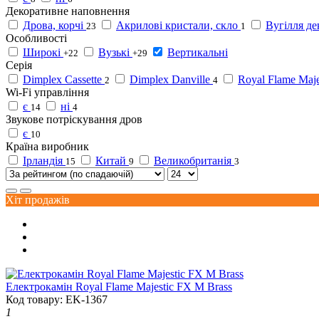
Декоративне наповнення
Дрова, корчі
Акрилові кристали, скло
Вугілля де
23
1
Особливості
Широкі
Вузькі
Вертикальні
+22
+29
Серія
Dimplex Cassette
Dimplex Danville
Royal Flame Maje
2
4
Wi-Fi управління
є
ні
14
4
Звукове потріскування дров
є
10
Країна виробник
Ірландія
Китай
Великобританія
15
9
3
Хіт продажів
Електрокамін Royal Flame Majestic FX M Brass
Код товару: EK-1367
1