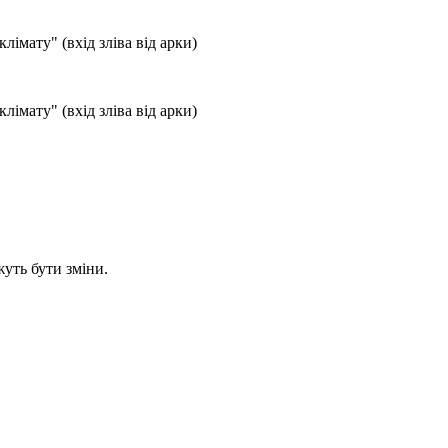
лімату" (вхід зліва від арки)
лімату" (вхід зліва від арки)
уть бути зміни.