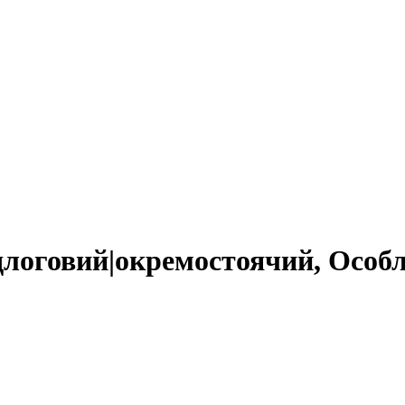
длоговий|окремостоячий, Особл