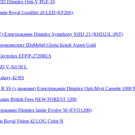
5D Dimplex Opti-V PGF-10
мін Royal Goodfire 26 LED (EF26S)
Електрокамін Dimplex Symphony XHD 23 (XHD23L-INT)
нокомплект IDaMebel Gloria Білий Aspen Gold
lectrolux EFP/P-2720RLS
5D V-Art 50 L
alaxy 42 RS
Електрокамін Dimplex Opti-Myst Cassette 1000 M
амін British Fires NEW FOREST 1200
рокамін Dimplex Ignite Evolve 50 (EVO1200)
н Royal Vision 42 LOG Color N