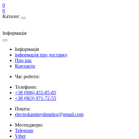
0
0
Каталог
Інформація
Інформація
інформація про доставку
Про нас
Контакти
Час роботи:
Телефони:
+38 (096) 455-85-85
+38 (063) 971-72-55
Пошта:
electrokaminydimplex@gmail.com
Месенджери:
Telegram
Viber