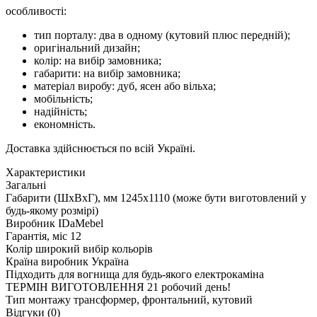
особливості:
тип порталу: два в одному (кутовий плюс передній);
оригінальний дизайн;
колір: на вибір замовника;
габарити: на вибір замовника;
матеріал виробу: дуб, ясен або вільха;
мобільність;
надійність;
економність.
Доставка здійснюється по всій Україні.
Характеристики
Загальні
Габарити (ШxВxГ), мм
1245x1110 (може бути виготовлений у
будь-якому розмірі)
Виробник
IDaMebel
Гарантія, міс
12
Колір
широкий вибір кольорів
Країна виробник
Україна
Підходить для вогнища
для будь-якого електрокаміна
ТЕРМІН ВИГОТОВЛЕННЯ
21 робочий день!
Тип монтажу
трансформер, фронтальний, кутовий
Відгуки (0)