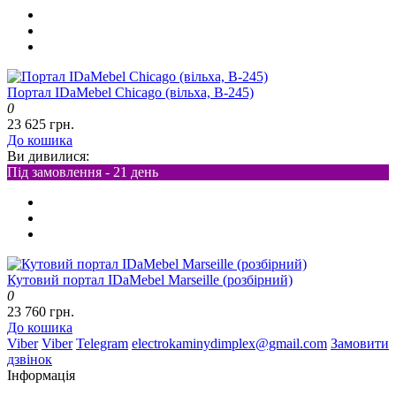
Портал IDaMebel Chicago (вільха, B-245)
0
23 625 грн.
До кошика
Ви дивилися:
Під замовлення - 21 день
Кутовий портал IDaMebel Marseille (розбірний)
0
23 760 грн.
До кошика
Viber
Viber
Telegram
electrokaminydimplex@gmail.com
Замовити
дзвінок
Інформація