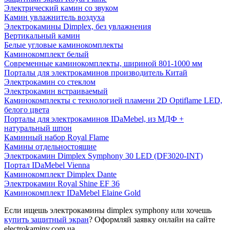
Электрический камин со звуком
Камин увлажнитель воздуха
Электрокамины Dimplex, без увлажнения
Вертикальный камин
Белые угловые каминокомплекты
Каминокомплект белый
Современные каминокомплекты, шириной 801-1000 мм
Порталы для электрокаминов производитель Китай
Электрокамин со стеклом
Электрокамин встраиваемый
Каминокомплекты с технологией пламени 2D Optiflame LED,
белого цвета
Порталы для электрокаминов IDaMebel, из МДФ +
натуральный шпон
Каминный набор Royal Flame
Камины отдельностоящие
Электрокамин Dimplex Symphony 30 LED (DF3020-INT)
Портал IDaMebel Vienna
Каминокомплект Dimplex Dante
Электрокамин Royal Shine EF 36
Каминокомплект IDaMebel Elaine Gold
Если ищешь электрокамины dimplex symphony или хочешь
купить защитный экран
? Оформляй заявку онлайн на сайте
electrokaminy.com.ua.