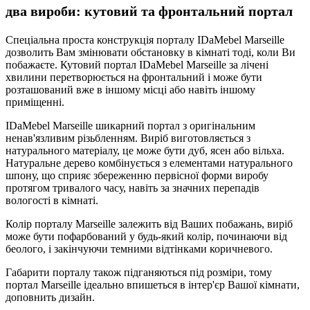
два вироби: кутовий та фронтальний портал
Спеціальна проста конструкція порталу IDaMebel Marseille
дозволить Вам змінювати обстановку в кімнаті тоді, коли Ви
побажаєте. Кутовий портал IDaMebel Marseille за лічені
хвилини перетворюється на фронтальний і може бути
розташований вже в іншому місці або навіть іншому
приміщенні.
IDaMebel Marseille шикарний портал з оригінальним
ненав'язливим різьбленням. Виріб виготовляється з
натурального матеріалу, це може бути дуб, ясен або вільха.
Натуральне дерево комбінується з елементами натурального
шпону, що сприяє збереженню первісної форми виробу
протягом тривалого часу, навіть за значних перепадів
вологості в кімнаті.
Колір порталу Marseille залежить від Ваших побажань, виріб
може бути пофарбований у будь-який колір, починаючи від
беолого, і закінчуючи темними відтінками коричневого.
Габарити порталу також підганяються під розміри, тому
портал Marseille ідеально впишеться в інтер'єр Вашої кімнати,
доповнить дизайн.