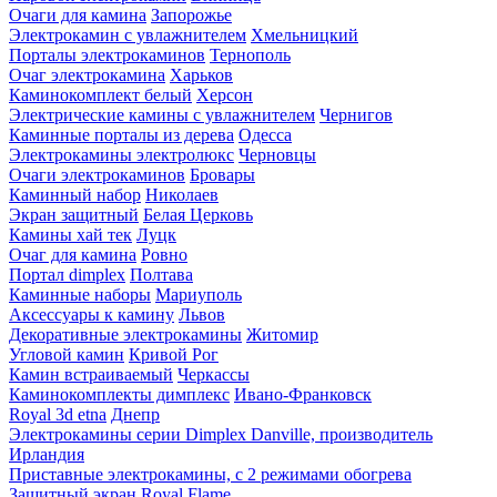
Очаги для камина
Запорожье
Электрокамин с увлажнителем
Хмельницкий
Порталы электрокаминов
Тернополь
Очаг электрокамина
Харьков
Каминокомплект белый
Херсон
Электрические камины с увлажнителем
Чернигов
Каминные порталы из дерева
Одесса
Электрокамины электролюкс
Черновцы
Очаги электрокаминов
Бровары
Каминный набор
Николаев
Экран защитный
Белая Церковь
Камины хай тек
Луцк
Очаг для камина
Ровно
Портал dimplex
Полтава
Каминные наборы
Мариуполь
Аксессуары к камину
Львов
Декоративные электрокамины
Житомир
Угловой камин
Кривой Рог
Камин встраиваемый
Черкассы
Каминокомплекты димплекс
Ивано-Франковск
Royal 3d etna
Днепр
Электрокамины серии Dimplex Danville, производитель
Ирландия
Приставные электрокамины, с 2 режимами обогрева
Защитный экран Royal Flame