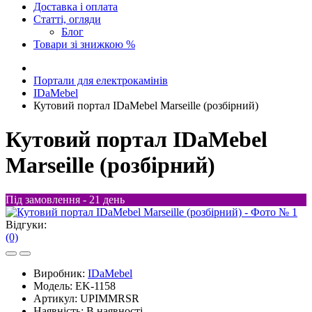
Доставка і оплата
Статті, огляди
Блог
Товари зі знижкою %
Портали для електрокамінів
IDaMebel
Кутовий портал IDaMebel Marseille (розбірний)
Кутовий портал IDaMebel
Marseille (розбірний)
Під замовлення - 21 день
Відгуки:
(0)
Виробник:
IDaMebel
Модель:
EK-1158
Артикул:
UPIMMRSR
Наявність:
В наявності