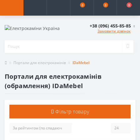
0
0
0
+38 (096) 455-85-85
Замовити дзвінок
Портали для електрокамінів
IDaMebel
Портали для електрокамінів
(обрамлення) IDaMebel
Фільтр товару