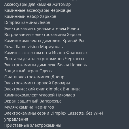
Аксессуары для камина
Житомир
Каминные аксессуары
Черновцы
Каминный набор
Харьков
Dimplex камины
Львов
Электрокамин с увлажнителем
Ровно
Встраиваемые электрокамины
Херсон
Каминокомплекты димплекс
Кривой Рог
Royal flame vision
Мариуполь
Камин с эффектом огня
Ивано-Франковск
Порталы для электрокаминов
Черкассы
Электрокамины димплекс
Белая Церковь
Защитный экран
Одесса
Очаги электрокаминов
Днепр
Электрокамин паровой
Бровары
Электрический очаг dimplex
Винница
Каминокомплект угловой
Николаев
Экран защитный
Запорожье
Муляж камина
Чернигов
Электрокамины серии Dimplex Cassette, без Wi-Fi
управления
Приставные электрокамины