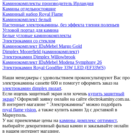
Каминокомплекты производитель Ирландия
Камины отдельностоящие
Каминный набор Royal Flame
Каминокомплект белый
Настенные электрокамины, без эффекта тления поленьев
Угловой портал для камина
Белые угловые каминокомплекты
Электрокамин со стеклом
Каминокомплект IDaMebel Margo Gold
Dimplex Moorefield (каминокомплект)
Электрокамин Dimplex Willowbrook
Каминокомплект IDaMebel Modena Symphony 26
Электрокамин Royal Goodfire 33W LED (EF33WS)
Наши менеджеры с удовольствием проконсультируют Вас про
электрокамины cassette 600 и помогут оформить заказ на
электрокамин dimplex mozart
.
Если ищешь защитный экран или хочешь
купить защитный
экран
? Оформляй заявку онлайн на сайте electrokaminy.com.ua.
В интернет-магазине " Электрокамины" можно подобрать
royal flame vision
, а также купить камин 3д с доставкой в
Мариуполь.
У нас приемлемые цены на
камины димплекс оптимист
,
выбирайте декоративный фальш камин и заказывайте онлайн
в нашем интернет магазине.