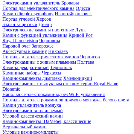
Электрокамин увлажнитель
Бровары
Портал для электрического камина
Одесса
Камин dimplex symphony
Ивано-Франковск
Портал угловой
Херсон
Экран защитный
Днепр
Электрические камины настенные
Луцк
Камин с функцией увлажнения
Кривой Рог
Royal flame vision
Черновцы
Паровой очаг
Запорожье
Аксессуары к камину
Николаев
Порталы для электрических каминов
Чернигов
Электрокамины с живым пламенем
Полтава
Камина декоративный
Тернополь
Каминные наборы
Черкассы
Каминокомплекты димплекс
Хмельницкий
Электрокамины с выпуклым стеклом серии Royal Flame
Dioramic
Напольные электрокамины, без Wi-Fi управления
Порталы для электрокаминов прямого монтажа, белого цвета
Камин увлажнитель воздуха
Электрокамин встраиваемый
Угловой классический камин
Каминокомплекты IDaMebel, классические
Вертикальный камин
Угловые каминокомплекты