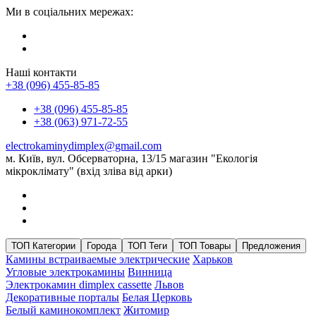
Ми в соціальних мережах:
Наші контакти
+38 (096) 455-85-85
+38 (096) 455-85-85
+38 (063) 971-72-55
electrokaminydimplex@gmail.com
м. Київ, вул. Обсерваторна, 13/15 магазин "Екологія
мікроклімату" (вхід зліва від арки)
ТОП Категории
Города
ТОП Теги
ТОП Товары
Предложения
Камины встраиваемые электрические
Харьков
Угловые электрокамины
Винница
Электрокамин dimplex cassette
Львов
Декоративные порталы
Белая Церковь
Белый каминокомплект
Житомир