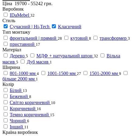
Ціна
19700
-
55242
грн.
Виробник
IDaMebel
32
Стиль
Сучасний | Hi-Tech
Класичний
Тип монтажу
фронтальний | прямий
кутовий
трансформер
28
8
3
приставний
17
Матеріал
Дерево
МДФ + натуральний шпон
Вільха
5
32
масив
Дуб масив
5
1
Ширина
801-1000 мм
1001-1500 мм
1501-2000 мм
4
27
9
більше 2000 мм
1
Колір
Білий
13
Бежевий
8
Світло коричневий
10
Коричневий
16
Темно коричневий
15
Чорний
6
Інший
11
Країна виробник