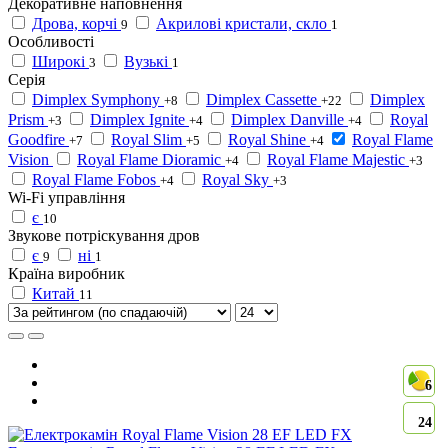
Декоративне наповнення
Дрова, корчі
Акрилові кристали, скло
9
1
Особливості
Широкі
Вузькі
3
1
Серія
Dimplex Symphony
Dimplex Cassette
Dimplex
+8
+22
Prism
Dimplex Ignite
Dimplex Danville
Royal
+3
+4
+4
Goodfire
Royal Slim
Royal Shine
Royal Flame
+7
+5
+4
Vision
Royal Flame Dioramic
Royal Flame Majestic
+4
+3
Royal Flame Fobos
Royal Sky
+4
+3
Wi-Fi управління
є
10
Звукове потріскування дров
є
ні
9
1
Країна виробник
Китай
11
6
24