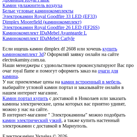
Камин увлажнитель воздуха
Белые угловые каминокомплекты
Электрокамин Royal Goodfire 33 LED (EF33)
Dimplex Moorefield (каминокомплект)
Электрокамин Royal Goodfire 26 LED (EF26S)
Каминокомплект IDaMebel Avantgarde L
Каминокомплект IDaMebel Carlyle
Если ищешь камин dimplex df 2608 или хочешь
купить
каминокомплект 3d
? Оформляй заявку онлайн на сайте
electrokaminy.com.ua.
Наши менеджеры с удовольствием проконсультируют Вас про
очаг royal flame и помогут оформить заказ на
очаги для
камина
.
У нас приемлемые цены на
камин встроенный в мебель
,
выбирайте угловой камин портал и заказывайте онлайн в
нашем интернет магазине.
Камин портал купить
с доставкой в Николаев или заказать
камины электрические, цены которых вас приятно удивят,
можно у нас на сайте.
В интернет-магазине " Электрокамины" можно подобрать
камин электрический узкий
, а также купить настенный
электрокамин с доставкой в Мариуполь.
Електрокаміни Україна © 2026