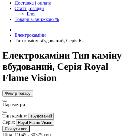
Доставка і оплата
Статті, огляди
Блог
Товари зі знижкою %
Електрокаміни
Тип каміну вбудований, Серія R..
Електрокаміни Тип каміну
вбудований, Серія Royal
Flame Vision
Фільтр товару
Параметри
Тип каміну:
вбудований
Серія:
Royal Flame Vision
Скинути все
Ціна
11045
-
30375
грн.