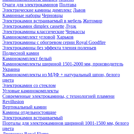
Очаги для электрокаминов
Полтава
Электрические камины димплекс
Львов
Каминные наборы
Черновцы
Электрокамин встраиваемый в мебель
Житомир
Электрокамин dimplex cassette
Луцк
Электрокамины классические
Черкассы
Каминокомплект угловой
Харьков
Электрокамины с обогревом серии Royal Goodfire
Электрокамины без эффекта тления поленьев
Подвесной камин
Каминокомплект белый
Каминокомплекты шириной 1501-2000 мм, производитель
Украина
Каминокомплекты из МДФ + натуральный шпон, белого
цвета
Электрокамин со стеклом
Угловые каминокомплекты
Современные электрокамины, с технологией пламени
Revillusion
Вертикальный камин
Камины отдельностоящие
Электрокамин встраиваемый
Порталы для электрокаминов шириной 1001-1500 мм, белого
цвета
Дровница Royal Flame