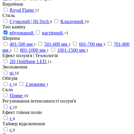
Виробник
Royal Flame
11
Стиль
Сучасний | Hi-Tech
Класичний
6
10
Тип каміну
вбудований
настінний
+3
Ширина
401-500 мм
501-600 мм
601-700 мм
701-800
1
2
3
мм
801-1000 мм
1001-1500 мм
2
1
2
Ефект полум'я | Технологія
2D Optiflame LED
11
Зволоження
ні
10
Обігрів
є
2 режими
10
1
Скло
Пряме
10
Регулювання інтенсивності полум'я
є
10
Ефект тління полін
є
8
Таймер відключення
є
9