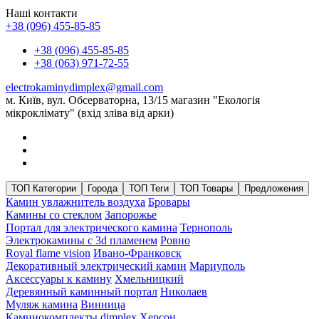
Наші контакти
+38 (096) 455-85-85
+38 (096) 455-85-85
+38 (063) 971-72-55
electrokaminydimplex@gmail.com
м. Київ, вул. Обсерваторна, 13/15 магазин "Екологія
мікроклімату" (вхід зліва від арки)
ТОП Категории
Города
ТОП Теги
ТОП Товары
Предложения
Камин увлажнитель воздуха
Бровары
Камины со стеклом
Запорожье
Портал для электрического камина
Тернополь
Электрокамины с 3d пламенем
Ровно
Royal flame vision
Ивано-Франковск
Декоративный электрический камин
Мариуполь
Аксессуары к камину
Хмельницкий
Деревянный каминный портал
Николаев
Муляж камина
Винница
Каминокомплекты dimplex
Херсон