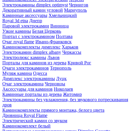
Электрокамины dimplex optimyst
Чернигов
Декоративный камин угловой
Мариуполь
Каминные аксессуары
Хмельницкий
Royal 3d etna
Днепр
Паровой электрокамин
Винница
Узкие камины
Белая Церковь
Портал с электрокамином
Полтава
Очаг royal flame
Ивано-Франковск
Каминокомплекты димплекс
Харьков
Электрокамин dimplex albany
Черкассы
Электролюкс камины
Львов
Порталы для каминов из дерева
Кривой Рог
Очаги электрокаминов
Тернополь
Муляж камина
Одесса
Димплекс электрокамины
Луцк
Очаг электрокамина
Черновцы
Аксессуары для каминов
Николаев
Каминные порталы из дерева
Житомир
Электрокамины без увлажнения, без звукового потрескивания
дров
Каминокомплекты прямого монтажа, белого цвета
Дровница Royal Flame
Электрический камин со звуком
Каминокомплект белый