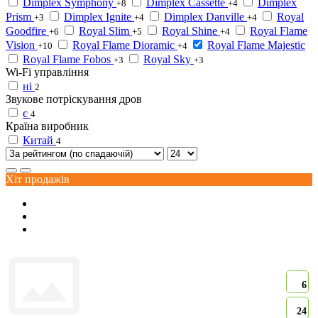
Dimplex Symphony
Dimplex Cassette
Dimplex
+8
+4
Prism
Dimplex Ignite
Dimplex Danville
Royal
+3
+4
+4
Goodfire
Royal Slim
Royal Shine
Royal Flame
+6
+5
+4
Vision
Royal Flame Dioramic
Royal Flame Majestic
+10
+4
Royal Flame Fobos
Royal Sky
+3
+3
Wi-Fi управління
ні
2
Звукове потріскування дров
є
4
Країна виробник
Китай
4
Хіт продажів
6
24