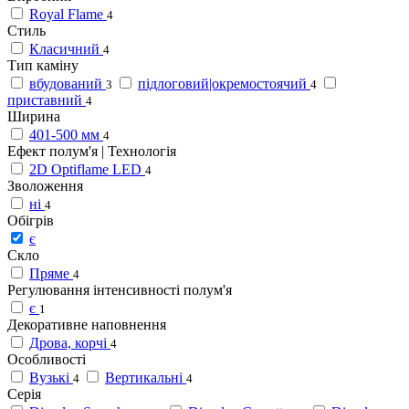
Royal Flame
4
Стиль
Класичний
4
Тип каміну
вбудований
підлоговий|окремостоячий
3
4
приставний
4
Ширина
401-500 мм
4
Ефект полум'я | Технологія
2D Optiflame LED
4
Зволоження
ні
4
Обігрів
є
Скло
Пряме
4
Регулювання інтенсивності полум'я
є
1
Декоративне наповнення
Дрова, корчі
4
Особливості
Вузькі
Вертикальні
4
4
Серія