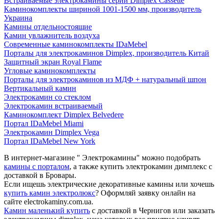
Встраиваемые электрокамины серии Dimplex Cassette
Каминокомплекты шириной 1001-1500 мм, производитель
Украина
Камины отдельностоящие
Камин увлажнитель воздуха
Современные каминокомплекты IDaMebel
Порталы для электрокаминов Dimplex, производитель Китай
Защитный экран Royal Flame
Угловые каминокомплекты
Порталы для электрокаминов из МДФ + натуральный шпон
Вертикальный камин
Электрокамин со стеклом
Электрокамин встраиваемый
Каминокомплект Dimplex Belvedere
Портал IDaMebel Miami
Электрокамин Dimplex Vega
Портал IDaMebel New York
В интернет-магазине " Электрокамины" можно подобрать
камины с порталом
, а также купить электрокамин димплекс с
доставкой в Бровары.
Если ищешь электрические декоративные камины или хочешь
купить камин электролюкс
? Оформляй заявку онлайн на
сайте electrokaminy.com.ua.
Камин маленький купить
с доставкой в Чернигов или заказать