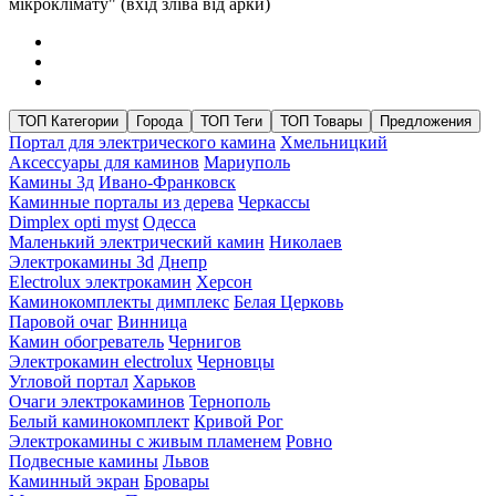
мікроклімату" (вхід зліва від арки)
ТОП Категории
Города
ТОП Теги
ТОП Товары
Предложения
Портал для электрического камина
Хмельницкий
Аксессуары для каминов
Мариуполь
Камины 3д
Ивано-Франковск
Каминные порталы из дерева
Черкассы
Dimplex opti myst
Одесса
Маленький электрический камин
Николаев
Электрокамины 3d
Днепр
Electrolux электрокамин
Херсон
Каминокомплекты димплекс
Белая Церковь
Паровой очаг
Винница
Камин обогреватель
Чернигов
Электрокамин electrolux
Черновцы
Угловой портал
Харьков
Очаги электрокаминов
Тернополь
Белый каминокомплект
Кривой Рог
Электрокамины с живым пламенем
Ровно
Подвесные камины
Львов
Каминный экран
Бровары