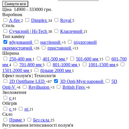
Скинути все
Ціна
14900
-
333000
грн.
Виробник
A-fire
Dimplex
Royal
2
34
5
Стиль
Сучасний | Hi-Tech
Класичний
38
21
Тип каміну
вбудований
настінний
підлоговий|
+3
окремостоячий
приставний
+26
+13
Ширина
250-400 мм
401-500 мм
501-600 мм
601-700
1
7
15
мм
701-800 мм
801-1000 мм
1001-1500 мм
4
5
1
6
1501-2000 мм
більше 2000 мм
1
1
Ефект полум'я | Технологія
2D Optiflame LED
3D Opti-Myst паровий
5D
+87
Opti-V
Revillusion
British Fires
+8
+3
+6
Зволоження
є
41
Обігрів
є
ні
19
21
Скло
Пряме
Без скла
3
25
Регулювання інтенсивності полум'я