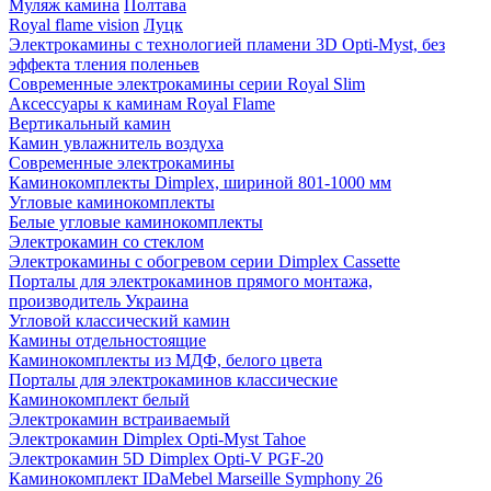
Муляж камина
Полтава
Royal flame vision
Луцк
Электрокамины с технологией пламени 3D Opti-Myst, без
эффекта тления поленьев
Современные электрокамины серии Royal Slim
Аксессуары к каминам Royal Flame
Вертикальный камин
Камин увлажнитель воздуха
Современные электрокамины
Каминокомплекты Dimplex, шириной 801-1000 мм
Угловые каминокомплекты
Белые угловые каминокомплекты
Электрокамин со стеклом
Электрокамины с обогревом серии Dimplex Cassette
Порталы для электрокаминов прямого монтажа,
производитель Украина
Угловой классический камин
Камины отдельностоящие
Каминокомплекты из МДФ, белого цвета
Порталы для электрокаминов классические
Каминокомплект белый
Электрокамин встраиваемый
Электрокамин Dimplex Opti-Myst Tahoe
Электрокамин 5D Dimplex Opti-V PGF-20
Каминокомплект IDaMebel Marseille Symphony 26