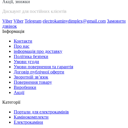
Акції, знижки
Дискаунт для постійних клієнтів
Viber
Viber
Telegram
electrokaminydimplex@gmail.com
Замовити
дзвінок
Інформація
Контакти
Про нас
інформація про доставку
Політика безпеки
Умови угоди
Умови повернення та гарантія
Договір публічної оферти
Зворотній зв’язок
Повернення товару
Виробники
Акції
Категорії
Портали для електрокамінів
Камінокомплекти
Електрокаміни