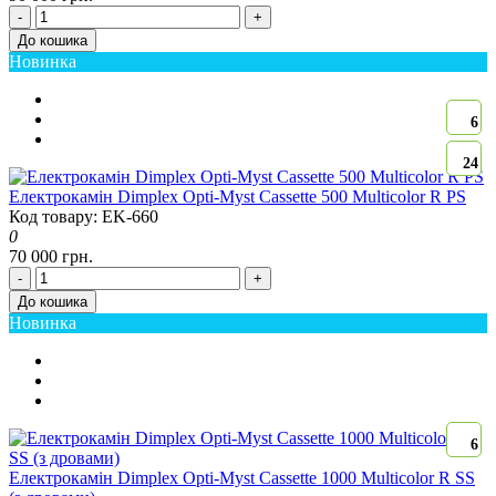
-
+
До кошика
Новинка
6
24
Електрокамін Dimplex Opti-Myst Cassette 500 Multicolor R PS
Код товару: EK-660
0
70 000 грн.
-
+
До кошика
Новинка
6
Електрокамін Dimplex Opti-Myst Cassette 1000 Multicolor R SS