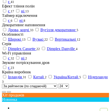
є
41
Ефект тління полін
є
ні
17
13
Таймер відключення
є
ні
6
8
Декоративне наповнення
Дрова, корчі
Вугілля декоративне
33
5
Особливості
Широкі
Вузькі
Вертикальні
13
22
12
Серія
Dimplex Cassette
Dimplex Danville
22
4
Wi-Fi управління
є
ні
32
2
Звукове потріскування дров
є
23
Країна виробник
Ірландія
Китай
Україна/Китай
Нідерланди
31
2
5
3
Хіт продажів
Новинка