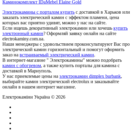
Каминокомплект IDaMebel Elaine Gold
Электрокамины с порталом купить
с доставкой в Харьков или
заказать электрический камин с эффектом пламени, цена
которых вас приятно удивят, можно у нас на сайте.
Если ищешь декоративный электрокамин или хочешь
купить
электронный камин
? Оформляй заявку онлайн на сайте
electrokaminy.com.ua.
Наши менеджеры с удовольствием проконсультируют Вас про
электрический камин горизонтальный и помогут оформить
заказ на
встраиваемый электрический камин
.
В интернет-магазине " Электрокамины" можно подобрать
камин с обогревом
, а также купить порталы для камина с
доставкой в Мариуполь.
У нас приемлемые цены на
электрокамин dimplex burbank
,
выбирайте камин электрический electrolux и заказывайте
онлайн в нашем интернет магазине.
Електрокаміни Україна © 2026