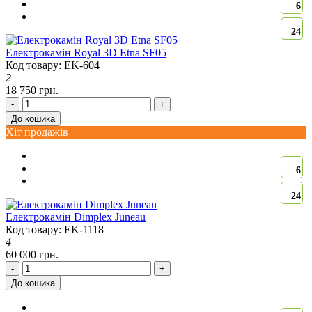
6
24
Електрокамін Royal 3D Etna SF05
Код товару: EK-604
2
18 750 грн.
-
+
До кошика
Хіт продажів
6
24
Електрокамін Dimplex Juneau
Код товару: EK-1118
4
60 000 грн.
-
+
До кошика