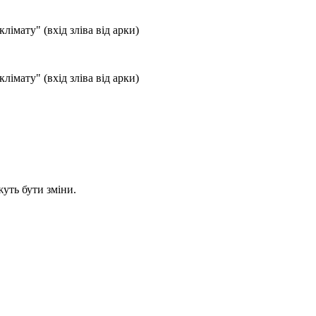
лімату" (вхід зліва від арки)
лімату" (вхід зліва від арки)
уть бути зміни.