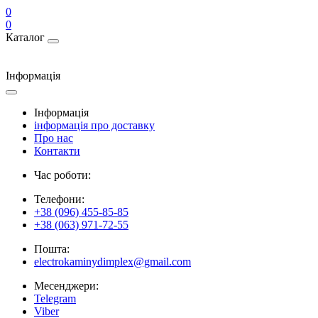
0
0
Каталог
Інформація
Інформація
інформація про доставку
Про нас
Контакти
Час роботи:
Телефони:
+38 (096) 455-85-85
+38 (063) 971-72-55
Пошта:
electrokaminydimplex@gmail.com
Месенджери:
Telegram
Viber