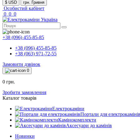
$ USD
грн. Гривня
Особистий кабінет
0
0
0
+38 (096) 455-85-85
+38 (096) 455-85-85
+38 (063) 971-72-55
Замовити дзвінок
0
0 грн.
Зробити замовлення
Каталог товарів
Електрокаміни
Портали для електрокаміні
Камінокомплекти
Аксесуари до камінів
Новинки