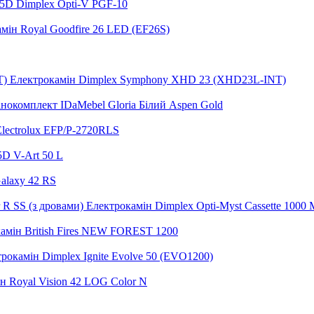
5D Dimplex Opti-V PGF-10
мін Royal Goodfire 26 LED (EF26S)
Електрокамін Dimplex Symphony XHD 23 (XHD23L-INT)
нокомплект IDaMebel Gloria Білий Aspen Gold
lectrolux EFP/P-2720RLS
5D V-Art 50 L
alaxy 42 RS
Електрокамін Dimplex Opti-Myst Cassette 1000 M
амін British Fires NEW FOREST 1200
рокамін Dimplex Ignite Evolve 50 (EVO1200)
н Royal Vision 42 LOG Color N