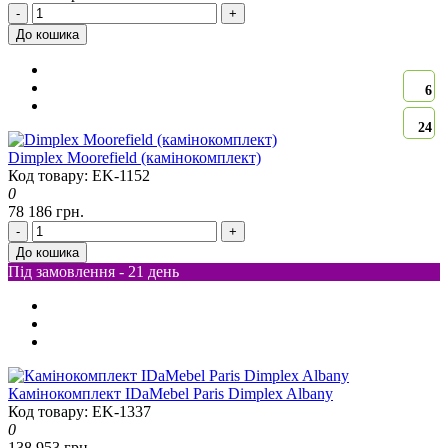
-
+
До кошика
6
24
Dimplex Moorefield (камінокомплект)
Код товару: EK-1152
0
78 186 грн.
-
+
До кошика
Під замовлення - 21 день
Камінокомплект IDaMebel Paris Dimplex Albany
Код товару: EK-1337
0
138 953 грн.