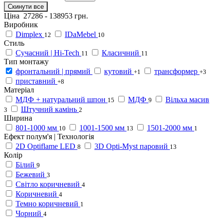
Скинути все
Ціна
27286
-
138953
грн.
Виробник
Dimplex
IDaMebel
12
10
Стиль
Сучасний | Hi-Tech
Класичний
11
11
Тип монтажу
фронтальний | прямий
кутовий
трансформер
+1
+3
приставний
+8
Матеріал
МДФ + натуральний шпон
МДФ
Вільха масив
15
9
Штучний камінь
3
2
Ширина
801-1000 мм
1001-1500 мм
1501-2000 мм
10
13
1
Ефект полум'я | Технологія
2D Optiflame LED
3D Opti-Myst паровий
8
13
Колір
Білий
9
Бежевий
3
Світло коричневий
4
Коричневий
4
Темно коричневий
1
Чорний
4