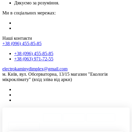
Дякуємо за розуміння.
Ми в соціальних мережах:
Наші контакти
+38 (096) 455-85-85
+38 (096) 455-85-85
+38 (063) 971-72-55
electrokaminydimplex@gmail.com
м. Київ, вул. Обсерваторна, 13/15 магазин "Екологія
мікроклімату" (вхід зліва від арки)
ТОП Категории
Города
ТОП Теги
ТОП Товары
Предложения