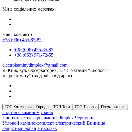
Ми в соціальних мережах:
Наші контакти
+38 (096) 455-85-85
+38 (096) 455-85-85
+38 (063) 971-72-55
electrokaminydimplex@gmail.com
м. Київ, вул. Обсерваторна, 13/15 магазин "Екологія
мікроклімату" (вхід зліва від арки)
ТОП Категории
Города
ТОП Теги
ТОП Товары
Предложения
Портал с камином
Львов
Настенные электрокамины dimplex
Черновцы
Угловой каминокомплект электрический
Винница
Защитный экран
Николаев