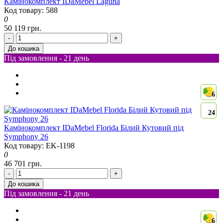
Камінокомплект IDaMebel Laguna
Код товару: 588
0
50 119 грн.
-
+
До кошика
Під замовлення - 21 день
6
24
Камінокомплект IDaMebel Florida Білий Кутовий під
Symphony 26
Код товару: EK-1198
0
46 701 грн.
-
+
До кошика
Під замовлення - 21 день
6