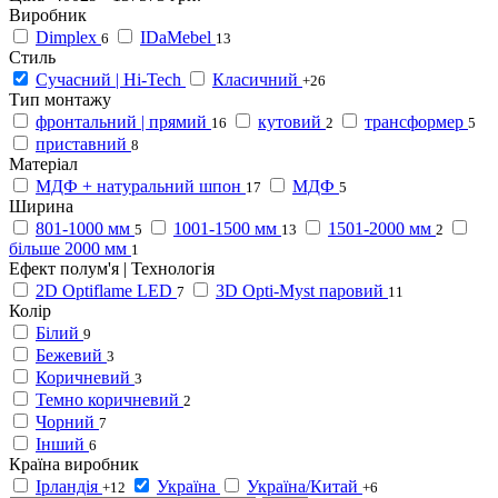
Виробник
Dimplex
IDaMebel
6
13
Стиль
Сучасний | Hi-Tech
Класичний
+26
Тип монтажу
фронтальний | прямий
кутовий
трансформер
16
2
5
приставний
8
Матеріал
МДФ + натуральний шпон
МДФ
17
5
Ширина
801-1000 мм
1001-1500 мм
1501-2000 мм
5
13
2
більше 2000 мм
1
Ефект полум'я | Технологія
2D Optiflame LED
3D Opti-Myst паровий
7
11
Колір
Білий
9
Бежевий
3
Коричневий
3
Темно коричневий
2
Чорний
7
Інший
6
Країна виробник
Ірландія
Україна
Україна/Китай
+12
+6