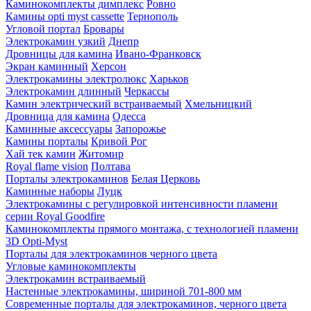
Каминокомплекты димплекс
Ровно
Камины opti myst cassette
Тернополь
Угловой портал
Бровары
Электрокамин узкий
Днепр
Дровницы для камина
Ивано-Франковск
Экран каминный
Херсон
Электрокамины электролюкс
Харьков
Электрокамин длинный
Черкассы
Камин электрический встраиваемый
Хмельницкий
Дровница для камина
Одесса
Каминные аксессуары
Запорожье
Камины порталы
Кривой Рог
Хай тек камин
Житомир
Royal flame vision
Полтава
Порталы электрокаминов
Белая Церковь
Каминные наборы
Луцк
Электрокамины с регулировкой интенсивности пламени
серии Royal Goodfire
Каминокомплекты прямого монтажа, с технологией пламени
3D Opti-Myst
Порталы для электрокаминов черного цвета
Угловые каминокомплекты
Электрокамин встраиваемый
Настенные электрокамины, шириной 701-800 мм
Современные порталы для электрокаминов, черного цвета