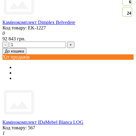
6
24
Камінокомплект Dimplex Belvedere
Код товару: EK-1227
0
92 843 грн.
-
+
До кошика
Хіт продажів
Камінокомплект IDaMebel Blanca LOG
Код товару: 567
1