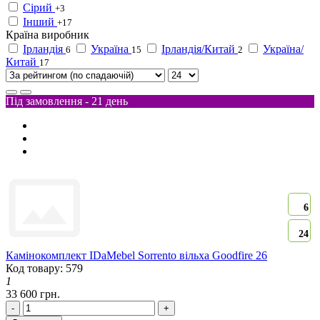
Сірий
+3
Інший
+17
Країна виробник
Ірландія
Україна
Ірландія/Китай
Україна/
6
15
2
Китай
17
Під замовлення - 21 день
6
24
Камінокомплект IDaMebel Sorrento вільха Goodfire 26
Код товару: 579
1
33 600 грн.
-
+