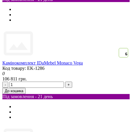
6
Камінокомплект IDaMebel Monaco Vega
Код товару: EK-1286
0
106 811 грн.
-
+
До кошика
Під замовлення - 21 день