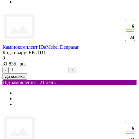
6
24
Камінокомплект IDaMebel Denpasar
Код товару: EK-1111
0
31 835 грн.
-
+
До кошика
Під замовлення - 21 день
6