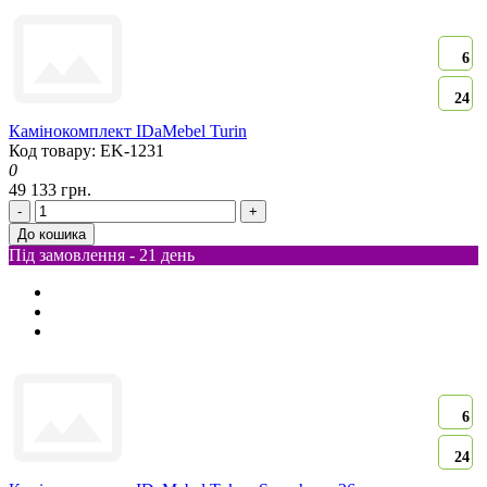
6
24
Камінокомплект IDaMebel Turin
Код товару: EK-1231
0
49 133 грн.
-
+
До кошика
Під замовлення - 21 день
6
24