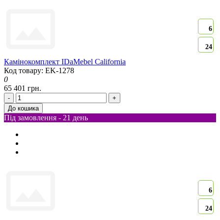
6
24
Камінокомплект IDaMebel California
Код товару: EK-1278
0
65 401 грн.
-
+
До кошика
Під замовлення - 21 день
6
24