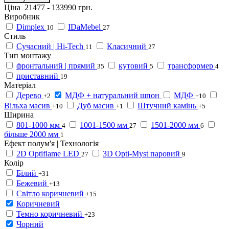
Ціна
21477
-
133990
грн.
Виробник
Dimplex
IDaMebel
10
27
Стиль
Сучасний | Hi-Tech
Класичний
11
27
Тип монтажу
фронтальний | прямий
кутовий
трансформер
35
5
4
приставний
19
Матеріал
Дерево
МДФ + натуральний шпон
МДФ
+2
+10
Вільха масив
Дуб масив
Штучний камінь
+10
+1
+5
Ширина
801-1000 мм
1001-1500 мм
1501-2000 мм
4
27
6
більше 2000 мм
1
Ефект полум'я | Технологія
2D Optiflame LED
3D Opti-Myst паровий
27
9
Колір
Білий
+31
Бежевий
+13
Світло коричневий
+15
Коричневий
Темно коричневий
+23
Чорний