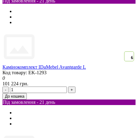
Під замовлення - 21 день
6
Камінокомплект IDaMebel Avantgarde L
Код товару: EK-1293
0
101 224 грн.
-
+
До кошика
Під замовлення - 21 день