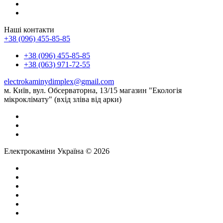
Наші контакти
+38 (096) 455-85-85
+38 (096) 455-85-85
+38 (063) 971-72-55
electrokaminydimplex@gmail.com
м. Київ, вул. Обсерваторна, 13/15 магазин "Екологія
мікроклімату" (вхід зліва від арки)
Електрокаміни Україна © 2026