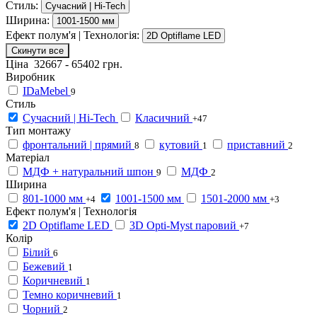
Стиль:
Сучасний | Hi-Tech
Ширина:
1001-1500 мм
Ефект полум'я | Технологія:
2D Optiflame LED
Скинути все
Ціна
32667
-
65402
грн.
Виробник
IDaMebel
9
Стиль
Сучасний | Hi-Tech
Класичний
+47
Тип монтажу
фронтальний | прямий
кутовий
приставний
8
1
2
Матеріал
МДФ + натуральний шпон
МДФ
9
2
Ширина
801-1000 мм
1001-1500 мм
1501-2000 мм
+4
+3
Ефект полум'я | Технологія
2D Optiflame LED
3D Opti-Myst паровий
+7
Колір
Білий
6
Бежевий
1
Коричневий
1
Темно коричневий
1
Чорний
2