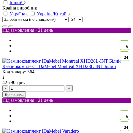
Інший
2
Країна виробник
Україна
Україна/Китай
6
3
Під замовлення - 21 день
6
24
Камінокомплект IDaMebel Montreal XHD28L-INT Білий
Код товару: 564
1
42 790 грн.
-
+
До кошика
Під замовлення - 21 день
6
24