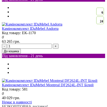
6
24
Камінокомплект IDaMebel Andorra
Код товару: EK-1170
0
63 265 грн.
-
+
До кошика
Під замовлення - 21 день
Камінокомплект IDaMebel Montreal DF2624L-INT Білий
Код товару: 581
0
40 029 грн.
Немає в наявності
БЕЗКОШТОВНА доставка!