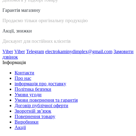
Гарантія магазину
Продаємо тільки оригінальну продукцію
Акції, знижки
Дискаунт для постійних клієнтів
Viber
Viber
Telegram
electrokaminydimplex@gmail.com
Замовити
дзвінок
Інформація
Контакти
Про нас
інформація про доставку
Політика безпеки
Умови угоди
Умови повернення та гарантія
Договір публічної оферти
Зворотній зв’язок
Повернення товару
Виробники
Акції