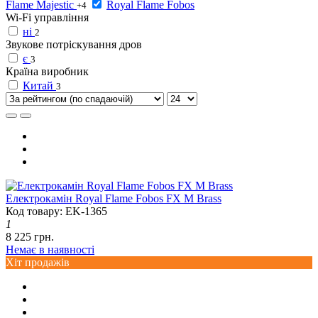
Flame Majestic
Royal Flame Fobos
+4
Wi-Fi управління
ні
2
Звукове потріскування дров
є
3
Країна виробник
Китай
3
Електрокамін Royal Flame Fobos FX M Brass
Код товару: EK-1365
1
8 225 грн.
Немає в наявності
Хіт продажів