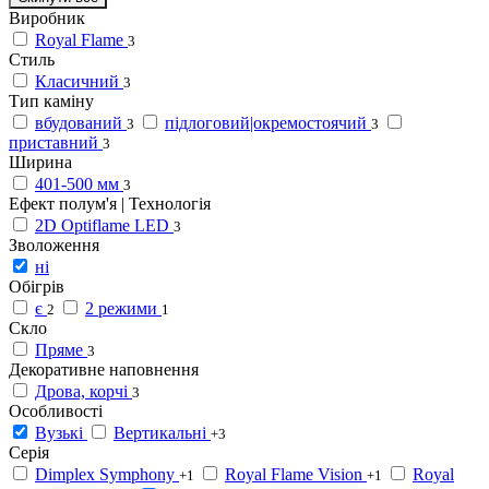
Виробник
Royal Flame
3
Стиль
Класичний
3
Тип каміну
вбудований
підлоговий|окремостоячий
3
3
приставний
3
Ширина
401-500 мм
3
Ефект полум'я | Технологія
2D Optiflame LED
3
Зволоження
ні
Обігрів
є
2 режими
2
1
Скло
Пряме
3
Декоративне наповнення
Дрова, корчі
3
Особливості
Вузькі
Вертикальні
+3
Серія
Dimplex Symphony
Royal Flame Vision
Royal
+1
+1