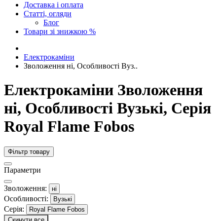
Доставка і оплата
Статті, огляди
Блог
Товари зі знижкою %
Електрокаміни
Зволоження ні, Особливості Вуз..
Електрокаміни Зволоження
ні, Особливості Вузькі, Серія
Royal Flame Fobos
Фільтр товару
Параметри
Зволоження:
ні
Особливості:
Вузькі
Серія:
Royal Flame Fobos
Скинути все