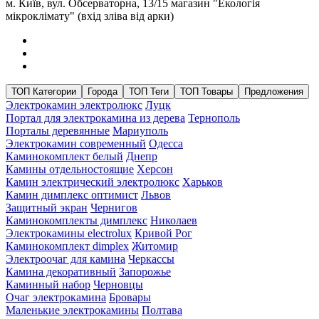
м. Київ, вул. Обсерваторна, 13/15 магазин "Екологія
мікроклімату" (вхід зліва від арки)
ТОП Категории
Города
ТОП Теги
ТОП Товары
Предложения
Электрокамин электролюкс
Луцк
Портал для электрокамина из дерева
Тернополь
Порталы деревянные
Мариуполь
Электрокамин современный
Одесса
Каминокомплект белый
Днепр
Камины отдельностоящие
Херсон
Камин электрический электролюкс
Харьков
Камин димплекс оптимист
Львов
Защитный экран
Чернигов
Каминокомплекты димплекс
Николаев
Электрокамины electrolux
Кривой Рог
Каминокомплект dimplex
Житомир
Электроочаг для камина
Черкассы
Камина декоративный
Запорожье
Каминный набор
Черновцы
Очаг электрокамина
Бровары
Маленькие электрокамины
Полтава