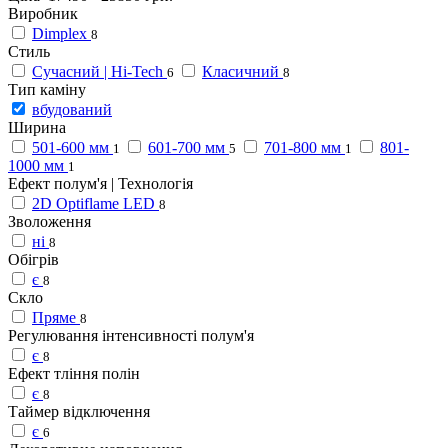
Виробник
Dimplex
8
Стиль
Сучасний | Hi-Tech
Класичний
6
8
Тип каміну
вбудований
Ширина
501-600 мм
601-700 мм
701-800 мм
801-
1
5
1
1000 мм
1
Ефект полум'я | Технологія
2D Optiflame LED
8
Зволоження
ні
8
Обігрів
є
8
Скло
Пряме
8
Регулювання інтенсивності полум'я
є
8
Ефект тління полін
є
8
Таймер відключення
є
6