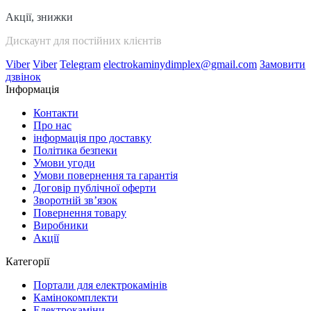
Акції, знижки
Дискаунт для постійних клієнтів
Viber
Viber
Telegram
electrokaminydimplex@gmail.com
Замовити
дзвінок
Інформація
Контакти
Про нас
інформація про доставку
Політика безпеки
Умови угоди
Умови повернення та гарантія
Договір публічної оферти
Зворотній зв’язок
Повернення товару
Виробники
Акції
Категорії
Портали для електрокамінів
Камінокомплекти
Електрокаміни