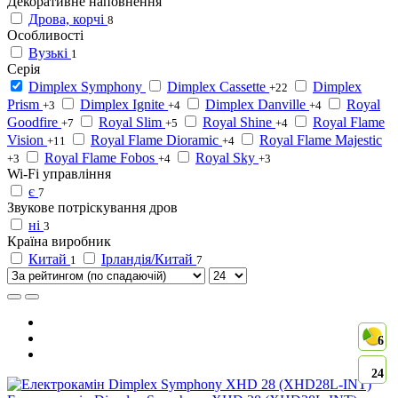
Декоративне наповнення
Дрова, корчі
8
Особливості
Вузькі
1
Серія
Dimplex Symphony
Dimplex Cassette
Dimplex
+22
Prism
Dimplex Ignite
Dimplex Danville
Royal
+3
+4
+4
Goodfire
Royal Slim
Royal Shine
Royal Flame
+7
+5
+4
Vision
Royal Flame Dioramic
Royal Flame Majestic
+11
+4
Royal Flame Fobos
Royal Sky
+3
+4
+3
Wi-Fi управління
є
7
Звукове потріскування дров
ні
3
Країна виробник
Китай
Ірландія/Китай
1
7
6
24