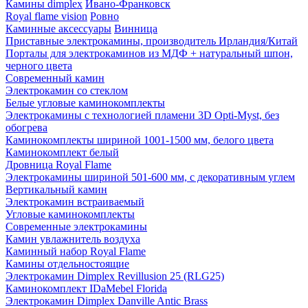
Камины dimplex
Ивано-Франковск
Royal flame vision
Ровно
Каминные аксессуары
Винница
Приставные электрокамины, производитель Ирландия/Китай
Порталы для электрокаминов из МДФ + натуральный шпон,
черного цвета
Современный камин
Электрокамин со стеклом
Белые угловые каминокомплекты
Электрокамины с технологией пламени 3D Opti-Myst, без
обогрева
Каминокомплекты шириной 1001-1500 мм, белого цвета
Каминокомплект белый
Дровница Royal Flame
Электрокамины шириной 501-600 мм, с декоративным углем
Вертикальный камин
Электрокамин встраиваемый
Угловые каминокомплекты
Современные электрокамины
Камин увлажнитель воздуха
Каминный набор Royal Flame
Камины отдельностоящие
Электрокамин Dimplex Revillusion 25 (RLG25)
Каминокомплект IDaMebel Florida
Электрокамин Dimplex Danville Antiс Brass