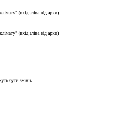
лімату" (вхід зліва від арки)
лімату" (вхід зліва від арки)
уть бути зміни.