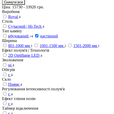
Скинути все
Ціна
15730
-
33920
грн.
Виробник
Royal
4
Стиль
Сучасний | Hi-Tech
4
Тип каміну
вбудований
настінний
+4
Ширина
801-1000 мм
1001-1500 мм
1501-2000 мм
1
2
1
Ефект полум'я | Технологія
2D Optiflame LED
4
Зволоження
ні
4
Обігрів
є
4
Скло
Пряме
4
Регулювання інтенсивності полум'я
є
4
Ефект тління полін
є
4
Таймер відключення
є
4