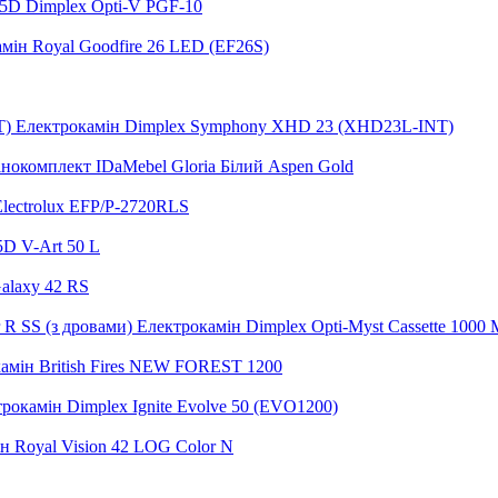
5D Dimplex Opti-V PGF-10
мін Royal Goodfire 26 LED (EF26S)
Електрокамін Dimplex Symphony XHD 23 (XHD23L-INT)
нокомплект IDaMebel Gloria Білий Aspen Gold
lectrolux EFP/P-2720RLS
5D V-Art 50 L
alaxy 42 RS
Електрокамін Dimplex Opti-Myst Cassette 1000 M
амін British Fires NEW FOREST 1200
рокамін Dimplex Ignite Evolve 50 (EVO1200)
н Royal Vision 42 LOG Color N