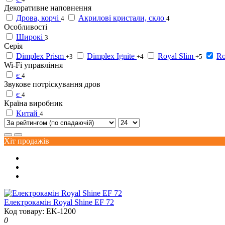
Декоративне наповнення
Дрова, корчі
Акрилові кристали, скло
4
4
Особливості
Широкі
3
Серія
Dimplex Prism
Dimplex Ignite
Royal Slim
Ro
+3
+4
+5
Wi-Fi управління
є
4
Звукове потріскування дров
є
4
Країна виробник
Китай
4
Хіт продажів
Електрокамін Royal Shine EF 72
Код товару: EK-1200
0