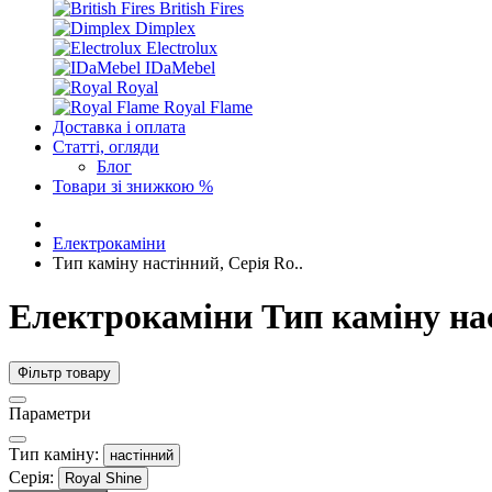
British Fires
Dimplex
Electrolux
IDaMebel
Royal
Royal Flame
Доставка і оплата
Статті, огляди
Блог
Товари зі знижкою %
Електрокаміни
Тип каміну настінний, Серія Ro..
Електрокаміни Тип каміну нас
Фільтр товару
Параметри
Тип каміну:
настінний
Серія:
Royal Shine