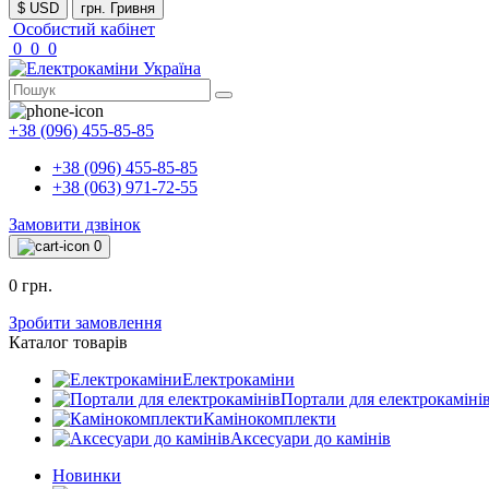
$ USD
грн. Гривня
Особистий кабінет
0
0
0
+38 (096) 455-85-85
+38 (096) 455-85-85
+38 (063) 971-72-55
Замовити дзвінок
0
0 грн.
Зробити замовлення
Каталог товарів
Електрокаміни
Портали для електрокаміні
Камінокомплекти
Аксесуари до камінів
Новинки