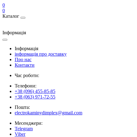
0
0
Каталог
Інформація
Інформація
інформація про доставку
Про нас
Контакти
Час роботи:
Телефони:
+38 (096) 455-85-85
+38 (063) 971-72-55
Пошта:
electrokaminydimplex@gmail.com
Месенджери:
Telegram
Viber