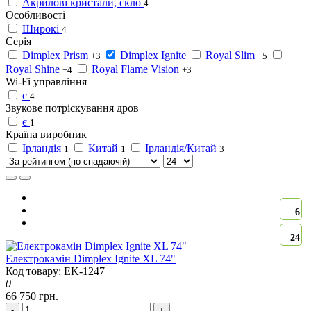
Акрилові кристали, скло
4
Особливості
Широкі
4
Серія
Dimplex Prism
Dimplex Ignite
Royal Slim
+3
+5
Royal Shine
Royal Flame Vision
+4
+3
Wi-Fi управління
є
4
Звукове потріскування дров
є
1
Країна виробник
Ірландія
Китай
Ірландія/Китай
1
1
3
6
24
Електрокамін Dimplex Ignite XL 74"
Код товару: EK-1247
0
66 750 грн.
-
+