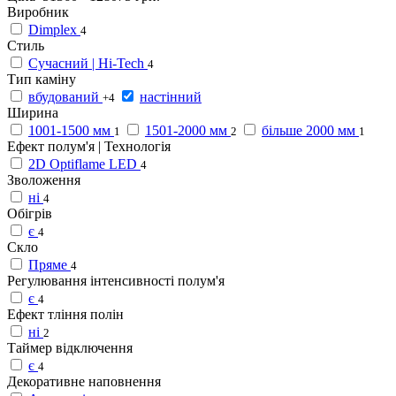
Виробник
Dimplex
4
Стиль
Сучасний | Hi-Tech
4
Тип каміну
вбудований
настінний
+4
Ширина
1001-1500 мм
1501-2000 мм
більше 2000 мм
1
2
1
Ефект полум'я | Технологія
2D Optiflame LED
4
Зволоження
ні
4
Обігрів
є
4
Скло
Пряме
4
Регулювання інтенсивності полум'я
є
4
Ефект тління полін
ні
2
Таймер відключення
є
4
Декоративне наповнення