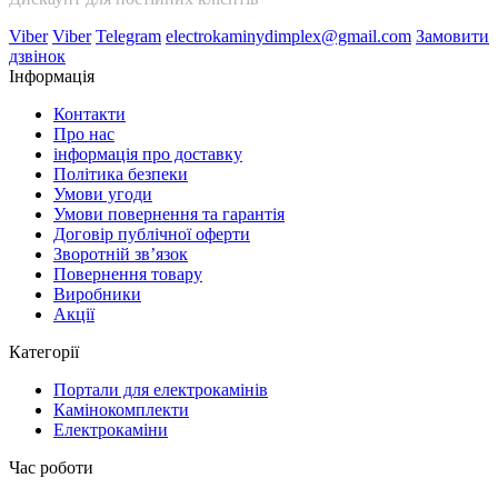
Viber
Viber
Telegram
electrokaminydimplex@gmail.com
Замовити
дзвінок
Інформація
Контакти
Про нас
інформація про доставку
Політика безпеки
Умови угоди
Умови повернення та гарантія
Договір публічної оферти
Зворотній зв’язок
Повернення товару
Виробники
Акції
Категорії
Портали для електрокамінів
Камінокомплекти
Електрокаміни
Час роботи