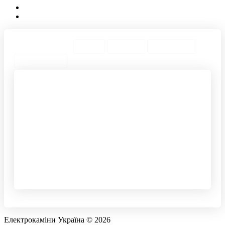
ТОП Категории
Города
ТОП Теги
ТОП Товары
Предложения
Камин 3д
Камины электрические
Напольные камины
декоративные
Портал для камина белый
Камин декоративный
Каминные порталы
Электрокамины настенные
Димплекс оптимист
Очаг электрический
Электрокамины royal
Электрокамин
flame
электролюкс
Очаги для камина
Dimplex symphony
Электрокамин с 3d
Защитный экран
эффектом
Каминный набор
Очаги электрокаминов
Електрокаміни Україна © 2026