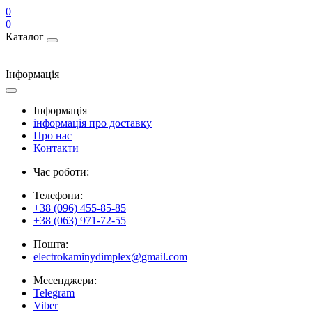
0
0
Каталог
Інформація
Інформація
інформація про доставку
Про нас
Контакти
Час роботи:
Телефони:
+38 (096) 455-85-85
+38 (063) 971-72-55
Пошта:
electrokaminydimplex@gmail.com
Месенджери:
Telegram
Viber