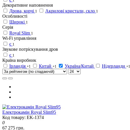
1
Декоративне наповнення
Дрова, корчі
Акрилові кристали, скло
1
1
Особливості
Широкі
1
Серія
Royal Slim
1
Wi-Fi управління
є
1
Звукове потріскування дров
є
1
Країна виробник
Ірландія
Китай
Україна/Китай
Нідерланди
+1
+1
+
Електрокамін Royal Slim95
Код товару: EK-1374
0
67 275 грн.