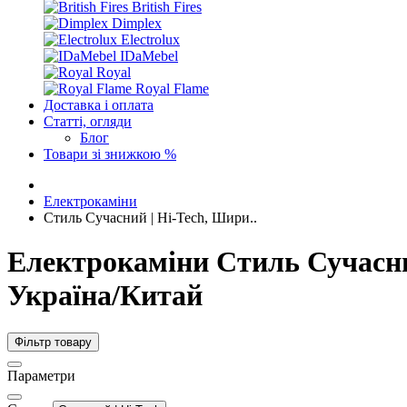
British Fires
Dimplex
Electrolux
IDaMebel
Royal
Royal Flame
Доставка і оплата
Статті, огляди
Блог
Товари зі знижкою %
Електрокаміни
Стиль Сучасний | Hi-Tech, Шири..
Електрокаміни Стиль Сучасни
Україна/Китай
Фільтр товару
Параметри