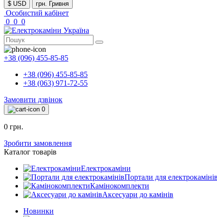
$ USD
грн. Гривня
Особистий кабінет
0
0
0
+38 (096) 455-85-85
+38 (096) 455-85-85
+38 (063) 971-72-55
Замовити дзвінок
0
0 грн.
Зробити замовлення
Каталог товарів
Електрокаміни
Портали для електрокаміні
Камінокомплекти
Аксесуари до камінів
Новинки