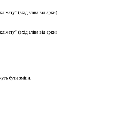
лімату" (вхід зліва від арки)
лімату" (вхід зліва від арки)
уть бути зміни.