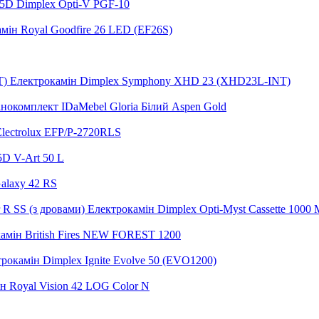
5D Dimplex Opti-V PGF-10
мін Royal Goodfire 26 LED (EF26S)
Електрокамін Dimplex Symphony XHD 23 (XHD23L-INT)
нокомплект IDaMebel Gloria Білий Aspen Gold
lectrolux EFP/P-2720RLS
5D V-Art 50 L
alaxy 42 RS
Електрокамін Dimplex Opti-Myst Cassette 1000 M
амін British Fires NEW FOREST 1200
рокамін Dimplex Ignite Evolve 50 (EVO1200)
н Royal Vision 42 LOG Color N