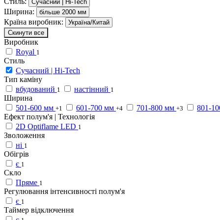
Стиль:
Сучасний | Hi-Tech
Ширина:
більше 2000 мм
Країна виробник:
Україна/Китай
Скинути все
Виробник
Royal
1
Стиль
Сучасний | Hi-Tech
Тип каміну
вбудований
настінний
1
1
Ширина
501-600 мм
601-700 мм
701-800 мм
801-10
+1
+4
+3
Ефект полум'я | Технологія
2D Optiflame LED
1
Зволоження
ні
1
Обігрів
є
1
Скло
Пряме
1
Регулювання інтенсивності полум'я
є
1
Таймер відключення
є