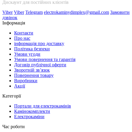
Дискаунт для постійних клієнтів
Viber
Viber
Telegram
electrokaminydimplex@gmail.com
Замовити
дзвінок
Інформація
Контакти
Про нас
інформація про доставку
Політика безпеки
Умови угоди
Умови повернення та гарантія
Договір публічної оферти
Зворотній зв’язок
Повернення товару
Виробники
Акції
Категорії
Портали для електрокамінів
Камінокомплекти
Електрокаміни
Час роботи