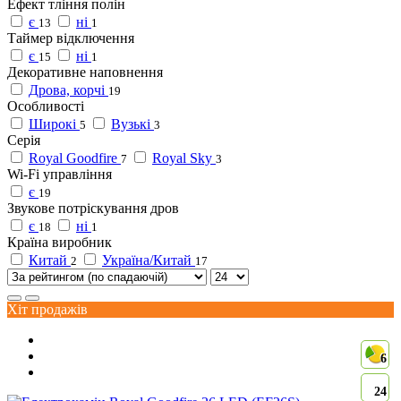
Ефект тління полін
є
ні
13
1
Таймер відключення
є
ні
15
1
Декоративне наповнення
Дрова, корчі
19
Особливості
Широкі
Вузькі
5
3
Серія
Royal Goodfire
Royal Sky
7
3
Wi-Fi управління
є
19
Звукове потріскування дров
є
ні
18
1
Країна виробник
Китай
Україна/Китай
2
17
Хіт продажів
6
24