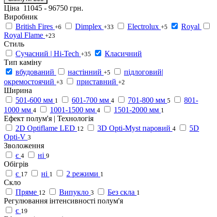
Ціна
11045
-
96750
грн.
Виробник
British Fires
Dimplex
Electrolux
Royal
+6
+33
+5
Royal Flame
+23
Стиль
Сучасний | Hi-Tech
Класичний
+35
Тип каміну
вбудований
настінний
підлоговий|
+5
окремостоячий
приставний
+3
+2
Ширина
501-600 мм
601-700 мм
701-800 мм
801-
1
4
5
1000 мм
1001-1500 мм
1501-2000 мм
4
4
1
Ефект полум'я | Технологія
2D Optiflame LED
3D Opti-Myst паровий
5D
12
4
Opti-V
3
Зволоження
є
ні
4
9
Обігрів
є
ні
2 режими
17
1
1
Скло
Пряме
Випукло
Без скла
12
3
1
Регулювання інтенсивності полум'я
є
19