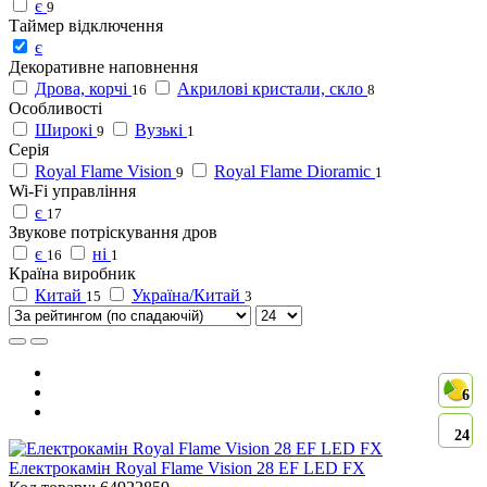
є
9
Таймер відключення
є
Декоративне наповнення
Дрова, корчі
Акрилові кристали, скло
16
8
Особливості
Широкі
Вузькі
9
1
Серія
Royal Flame Vision
Royal Flame Dioramic
9
1
Wi-Fi управління
є
17
Звукове потріскування дров
є
ні
16
1
Країна виробник
Китай
Україна/Китай
15
3
6
24
Електрокамін Royal Flame Vision 28 EF LED FX