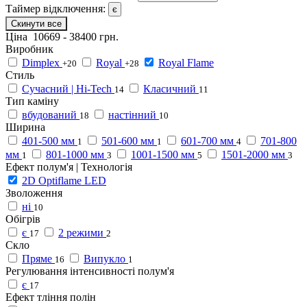
Таймер відключення:
є
Скинути все
Ціна
10669
-
38400
грн.
Виробник
Dimplex
Royal
Royal Flame
+20
+28
Стиль
Сучасний | Hi-Tech
Класичний
14
11
Тип каміну
вбудований
настінний
18
10
Ширина
401-500 мм
501-600 мм
601-700 мм
701-800
1
1
4
мм
801-1000 мм
1001-1500 мм
1501-2000 мм
1
3
5
3
Ефект полум'я | Технологія
2D Optiflame LED
Зволоження
ні
10
Обігрів
є
2 режими
17
2
Скло
Пряме
Випукло
16
1
Регулювання інтенсивності полум'я
є
17
Ефект тління полін