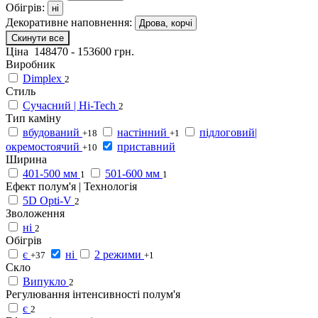
Обігрів:
ні
Декоративне наповнення:
Дрова, корчі
Скинути все
Ціна
148470
-
153600
грн.
Виробник
Dimplex
2
Стиль
Сучасний | Hi-Tech
2
Тип каміну
вбудований
настінний
підлоговий|
+18
+1
окремостоячий
приставний
+10
Ширина
401-500 мм
501-600 мм
1
1
Ефект полум'я | Технологія
5D Opti-V
2
Зволоження
ні
2
Обігрів
є
ні
2 режими
+37
+1
Скло
Випукло
2
Регулювання інтенсивності полум'я
є
2