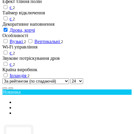
Ефект тління полін
є
2
Таймер відключення
є
2
Декоративне наповнення
Дрова, корчі
Особливості
Вузькі
Вертикальні
2
2
Wi-Fi управління
є
2
Звукове потріскування дров
є
2
Країна виробник
Ірландія
2
Новинка