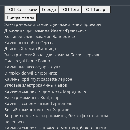
ТОП Категории
Города
ТОП Теги
ТОП Товары
Предложения
Электрический камин с увлажнителем
Бровары
Дровницы для камина
Ивано-Франковск
Большой электрокамин
Запорожье
Каминный набор
Одесса
Длинный камин
Винница
Электрический очаг для камина
Белая Церковь
Очаг royal flame
Ровно
Каминные аксессуары
Луцк
Dimplex danville
Чернигов
Камины opti myst cassette
Херсон
Угловые электрокамины
Львов
Каминокомплекты димплекс
Мариуполь
Электрокамины с 3d
Днепр
Камины современные
Тернополь
Белый каминокомплект
Харьков
Встраиваемые электрокамины, без эффекта тления
поленьев
Каминокомплекты прямого монтажа, белого цвета