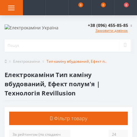
0
0
0
+38 (096) 455-85-85
Замовити дзвінок
Електрокаміни
Тип каміну вбудований, Ефект п..
Електрокаміни Тип каміну
вбудований, Ефект полум'я |
Технологія Revillusion
Фільтр товару