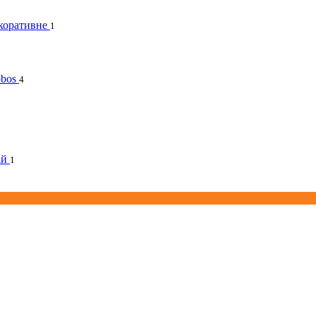
коративне
1
obos
4
ай
1