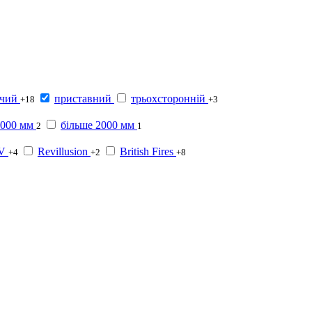
ячий
приставний
трьохсторонній
+18
+3
2000 мм
більше 2000 мм
2
1
-V
Revillusion
British Fires
+4
+2
+8