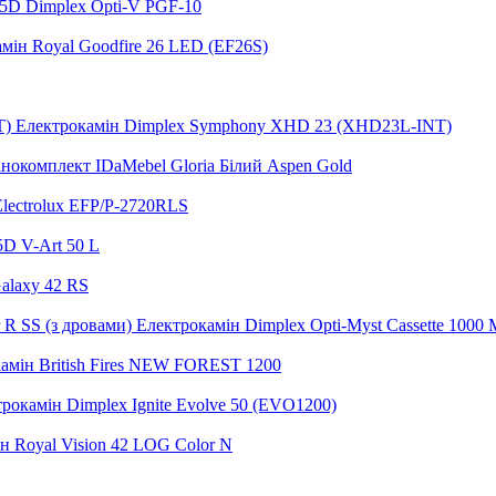
5D Dimplex Opti-V PGF-10
мін Royal Goodfire 26 LED (EF26S)
Електрокамін Dimplex Symphony XHD 23 (XHD23L-INT)
нокомплект IDaMebel Gloria Білий Aspen Gold
lectrolux EFP/P-2720RLS
5D V-Art 50 L
alaxy 42 RS
Електрокамін Dimplex Opti-Myst Cassette 1000 M
амін British Fires NEW FOREST 1200
рокамін Dimplex Ignite Evolve 50 (EVO1200)
н Royal Vision 42 LOG Color N