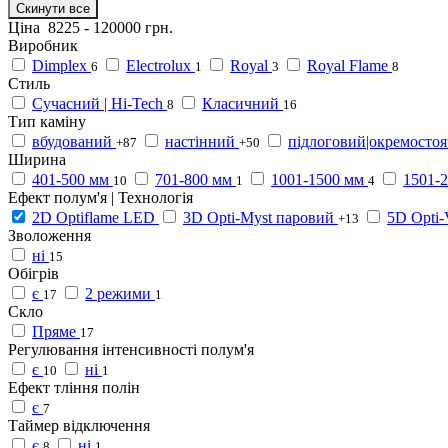
Скинути все
Ціна
8225
-
120000
грн.
Виробник
Dimplex
Electrolux
Royal
Royal Flame
6
1
3
8
Стиль
Сучасний | Hi-Tech
Класичний
8
16
Тип каміну
вбудований
настінний
підлоговий|окремосто
+87
+50
Ширина
401-500 мм
701-800 мм
1001-1500 мм
1501-
10
1
4
Ефект полум'я | Технологія
2D Optiflame LED
3D Opti-Myst паровий
5D Opti
+13
Зволоження
ні
15
Обігрів
є
2 режими
17
1
Скло
Пряме
17
Регулювання інтенсивності полум'я
є
ні
10
1
Ефект тління полін
є
7
Таймер відключення
є
ні
8
1