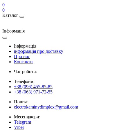
0
0
Каталог
Інформація
Інформація
інформація про доставку
Про нас
Контакти
Час роботи:
Телефони:
+38 (096) 455-85-85
+38 (063) 971-72-55
Пошта:
electrokaminydimplex@gmail.com
Месенджери:
Telegram
Viber