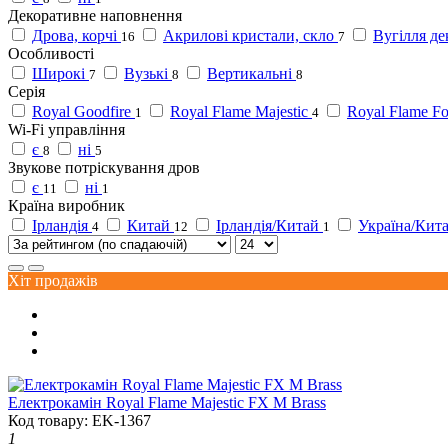
Декоративне наповнення
Дрова, корчі
Акрилові кристали, скло
Вугілля де
16
7
Особливості
Широкі
Вузькі
Вертикальні
7
8
8
Серія
Royal Goodfire
Royal Flame Majestic
Royal Flame F
1
4
Wi-Fi управління
є
ні
8
5
Звукове потріскування дров
є
ні
11
1
Країна виробник
Ірландія
Китай
Ірландія/Китай
Україна/Кит
4
12
1
Хіт продажів
Електрокамін Royal Flame Majestic FX M Brass
Код товару: EK-1367
1