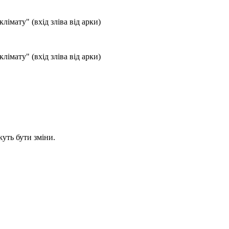
лімату" (вхід зліва від арки)
лімату" (вхід зліва від арки)
уть бути зміни.