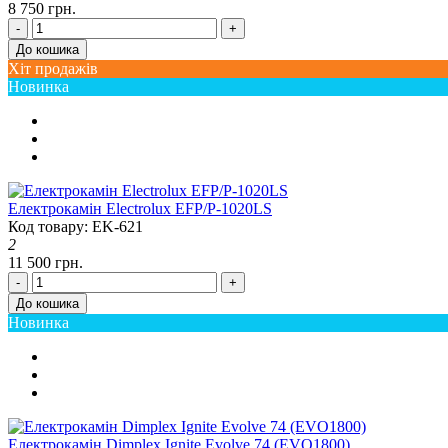
8 750 грн.
-
+
До кошика
Хіт продажів
Новинка
Електрокамін Electrolux EFP/P-1020LS
Код товару: EK-621
2
11 500 грн.
-
+
До кошика
Новинка
Електрокамін Dimplex Ignite Evolve 74 (EVO1800)