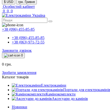
$ USD
грн. Гривня
Особистий кабінет
0
0
0
+38 (096) 455-85-85
+38 (096) 455-85-85
+38 (063) 971-72-55
Замовити дзвінок
0
0 грн.
Зробити замовлення
Каталог товарів
Електрокаміни
Портали для електрокаміні
Камінокомплекти
Аксесуари до камінів
Новинки