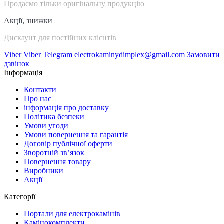
Продаємо тільки оригінальну продукцію
Акції, знижки
Дискаунт для постійних клієнтів
Viber
Viber
Telegram
electrokaminydimplex@gmail.com
Замовити
дзвінок
Інформація
Контакти
Про нас
інформація про доставку
Політика безпеки
Умови угоди
Умови повернення та гарантія
Договір публічної оферти
Зворотній зв’язок
Повернення товару
Виробники
Акції
Категорії
Портали для електрокамінів
Камінокомплекти