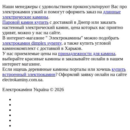
Наши менеджеры с удовольствием проконсультируют Вас про
электрокамин узкий и помогут оформить заказ на
длинные
электрические камины
.
Паровой камин купить
с доставкой в Днепр или заказать
настенный электрический камин, цена которых вас приятно
удивят, можно у нас на сайте.
В интернет-магазине " Электрокамины" можно подобрать
электрокамин dimplex synergy
, а также купить угловой
каминокомплект с доставкой в Харьков.
У нас приемлемые цены на
принадлежности для камина
,
выбирайте красивые камины и заказывайте онлайн в нашем
интернет магазине.
Если ищешь деревянные камины порталы или хочешь
купить
встроенный электрокамин
? Оформляй заявку онлайн на сайте
electrokaminy.com.ua.
Електрокаміни Україна © 2026