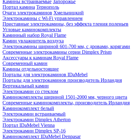
Камины встраиваемые
Запорожье
Портал камина
Тернополь
Очаги электрокаминов
Хмельницкий
Электрокамины с Wi-Fi управлением
Приставные электрокамины, без эффекта тления поленьев
Угловые каминокомплекты
Каминный набор Royal Flame
Камин увлажнитель воздуха
Электрокамины шириной 601-700 мм, с дровами, корягами
Современные электрокамины серии Dimplex Prism
Аксессуары к каминам Royal Flame
Современный камин
Камины отдельностоящие
Порталы для электрокаминов IDaMebel
Порталы для электрокаминов производитель Ирландия
Вертикальный камин
Электрокамин со стеклом
Каминокомплекты шириной 1501-2000 мм, черного цвета
Современные каминокомплекты, производитель Ирландия
Каминокомплект белый
Электрокамин встраиваемый
Электрокамин Dimplex Atherton
Портал IDaMebel Vienna
Электрокамин Dimplex SP-16
Каминокомплект IDaMebel Denpasar