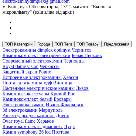
electrokaminydimplex@gmail.com
м. Київ, вул. Обсерваторна, 13/15 магазин "Екологія
мікроклімату" (вхід зліва від арки)
ТОП Категории
Города
ТОП Теги
ТОП Товары
Предложения
Электрокамины dimplex optimyst
Чернигов
Каминокомплект электрический
Белая Церковь
Современный электрокамин
Черновцы
Royal flame vision
Черкассы
Защитный экран
Ровно
Встроенные электрокамины
Херсон
Портал для камина мдф
Винница
Настенные электрические камины
Львов
Каминные аксессуары
Кривой Рог
Каминокомплект белый
Бровары
Электролюкс камин
Ивано-Франковск
3d электрокамин
Мариуполь
Аксессуары для каминов
Днепр
Очаг royal flame
Харьков
Каминокомплекты димплекс
Луцк
Камин symphony 26 led
Полтава