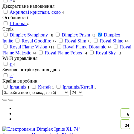
є
4
Декоративне наповнення
Акрилові кристали, скло
4
Особливості
Широкі
4
Серія
Dimplex Symphony
Dimplex Prism
Dimplex
+8
+3
Ignite
Royal Goodfire
Royal Slim
Royal Shine
+7
+5
+4
Royal Flame Vision
Royal Flame Dioramic
Royal
+11
+4
Flame Majestic
Royal Flame Fobos
Royal Sky
+4
+4
+3
Wi-Fi управління
є
4
Звукове потріскування дров
є
1
Країна виробник
Ірландія
Китай
Ірландія/Китай
1
1
3
6
24