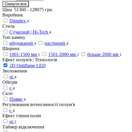
Скинути все
Ціна
51360
-
128075
грн.
Виробник
Dimplex
4
Стиль
Сучасний | Hi-Tech
4
Тип каміну
вбудований
настінний
4
4
Ширина
1001-1500 мм
1501-2000 мм
більше 2000 мм
1
2
1
Ефект полум'я | Технологія
2D Optiflame LED
Зволоження
ні
4
Обігрів
є
4
Скло
Пряме
4
Регулювання інтенсивності полум'я
є
4
Ефект тління полін
ні
2
Таймер відключення