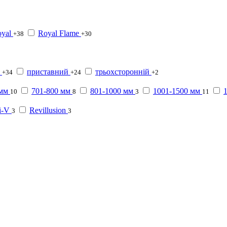
yal
Royal Flame
+38
+30
приставний
трьохсторонній
+34
+24
+2
 мм
701-800 мм
801-1000 мм
1001-1500 мм
10
8
3
11
i-V
Revillusion
3
3