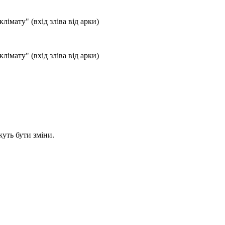
лімату" (вхід зліва від арки)
лімату" (вхід зліва від арки)
уть бути зміни.