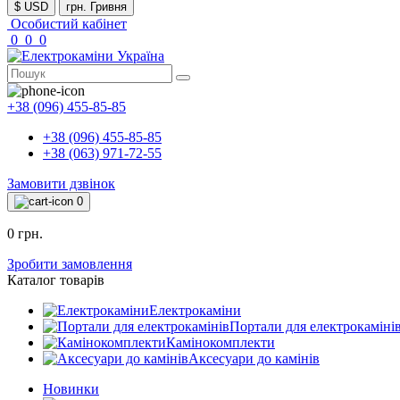
$ USD
грн. Гривня
Особистий кабінет
0
0
0
+38 (096) 455-85-85
+38 (096) 455-85-85
+38 (063) 971-72-55
Замовити дзвінок
0
0 грн.
Зробити замовлення
Каталог товарів
Електрокаміни
Портали для електрокаміні
Камінокомплекти
Аксесуари до камінів
Новинки