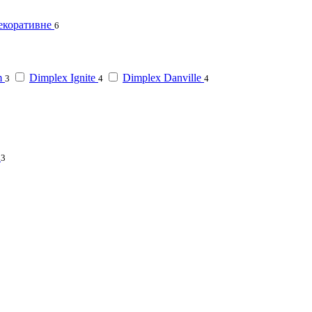
екоративне
6
m
Dimplex Ignite
Dimplex Danville
3
4
4
3