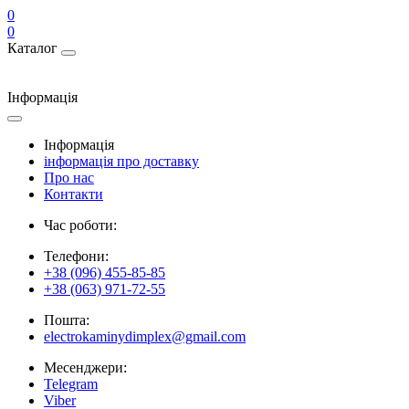
0
0
Каталог
Інформація
Інформація
інформація про доставку
Про нас
Контакти
Час роботи:
Телефони:
+38 (096) 455-85-85
+38 (063) 971-72-55
Пошта:
electrokaminydimplex@gmail.com
Месенджери:
Telegram
Viber