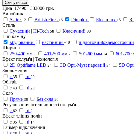
Скинути все
Ціна
17490
-
333000
грн.
Виробник
A-fire
British Fires
Dimplex
Electrolux
Ro
+2
+6
+5
Стиль
Сучасний | Hi-Tech
Класичний
58
33
Тип каміну
вбудований
настінний
підлоговий|окремостоячий
+18
Ширина
250-400 мм
401-500 мм
501-600 мм
601-700
1
7
14
Ефект полум'я | Технологія
2D Optiflame LED
3D Opti-Myst паровий
5D Opt
24
34
Зволоження
є
ні
35
29
Обігрів
є
ні
43
20
Скло
Пряме
Без скла
30
26
Регулювання інтенсивності полум'я
є
ні
62
2
Ефект тління полін
є
ні
35
14
Таймер відключення
є
ні
28
8