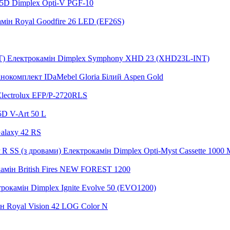
5D Dimplex Opti-V PGF-10
мін Royal Goodfire 26 LED (EF26S)
Електрокамін Dimplex Symphony XHD 23 (XHD23L-INT)
нокомплект IDaMebel Gloria Білий Aspen Gold
lectrolux EFP/P-2720RLS
5D V-Art 50 L
alaxy 42 RS
Електрокамін Dimplex Opti-Myst Cassette 1000 M
амін British Fires NEW FOREST 1200
рокамін Dimplex Ignite Evolve 50 (EVO1200)
н Royal Vision 42 LOG Color N