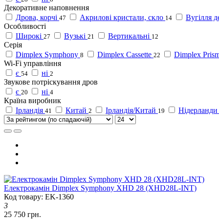
Декоративне наповнення
Дрова, корчі
Акрилові кристали, скло
Вугілля д
47
14
Особливості
Широкі
Вузькі
Вертикальні
27
21
12
Серія
Dimplex Symphony
Dimplex Cassette
Dimplex Pris
8
22
Wi-Fi управління
є
ні
54
2
Звукове потріскування дров
є
ні
20
4
Країна виробник
Ірландія
Китай
Ірландія/Китай
Нідерланди
41
2
19
Електрокамін Dimplex Symphony XHD 28 (XHD28L-INT)
Код товару: EK-1360
3
25 750 грн.