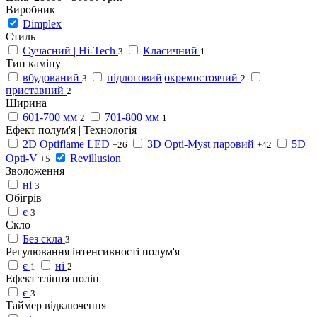
Виробник
Dimplex
Стиль
Сучасний | Hi-Tech
Класичний
3
1
Тип каміну
вбудований
підлоговий|окремостоячий
3
2
приставний
2
Ширина
601-700 мм
701-800 мм
2
1
Ефект полум'я | Технологія
2D Optiflame LED
3D Opti-Myst паровий
5D
+26
+42
Opti-V
Revillusion
+5
Зволоження
ні
3
Обігрів
є
3
Скло
Без скла
3
Регулювання інтенсивності полум'я
є
ні
1
2
Ефект тління полін
є
3
Таймер відключення