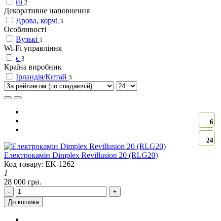
ні
2
Декоративне наповнення
Дрова, корчі
3
Особливості
Вузькі
1
Wi-Fi управління
є
3
Країна виробник
Ірландія/Китай
3
6
24
Електрокамін Dimplex Revillusion 20 (RLG20)
Код товару: EK-1262
1
28 000 грн.
-
+
До кошика