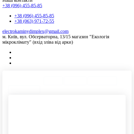
Наші контакти
+38 (096) 455-85-85
+38 (096) 455-85-85
+38 (063) 971-72-55
electrokaminydimplex@gmail.com
м. Київ, вул. Обсерваторна, 13/15 магазин "Екологія
мікроклімату" (вхід зліва від арки)
ТОП Категории
Города
ТОП Теги
ТОП Товары
Предложения
Портал каминный
Электрические камины с
Настенный камин
обогревом
электрический
Современный
Каминокомплект угловой
электрокамин
Набор для каминов
Электрокамины с
Муляж камина
обогревом