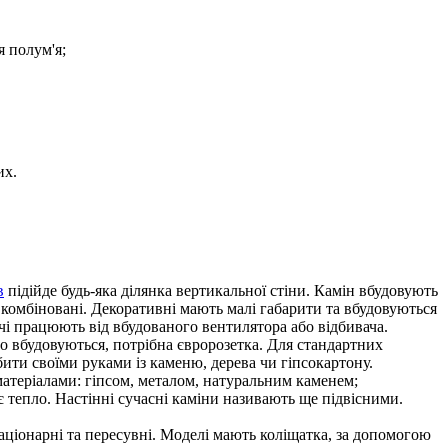
я полум'я;
их.
в
підійде будь-яка ділянка вертикальної стіни. Камін вбудовують
а комбіновані. Декоративні мають малі габарити та вбудовуються
вачі працюють від вбудованого вентилятора або відбивача.
що вбудовуються, потрібна євророзетка. Для стандартних
ити своїми руками із каменю, дерева чи гіпсокартону.
атеріалами: гіпсом, металом, натуральним каменем;
є тепло. Настінні сучасні каміни називають ще підвісними.
стаціонарні та пересувні. Моделі мають коліщатка, за допомогою