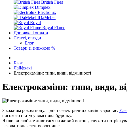
British Fires
Dimplex
Electrolux
IDaMebel
Royal
Royal Flame
Доставка і оплата
Статті, огляди
Блог
Товари зі знижкою %
Блог
Лайфхакі
Електрокаміни: типи, види, відмінності
Електрокаміни: типи, види, ві
З кожним роком популярність електричних камінів зростає.
Еле
високого статусу власника будинку.
Якщо ви любите дивитися на живий вогонь, слухати потріскуван
декоративне електровогнище.