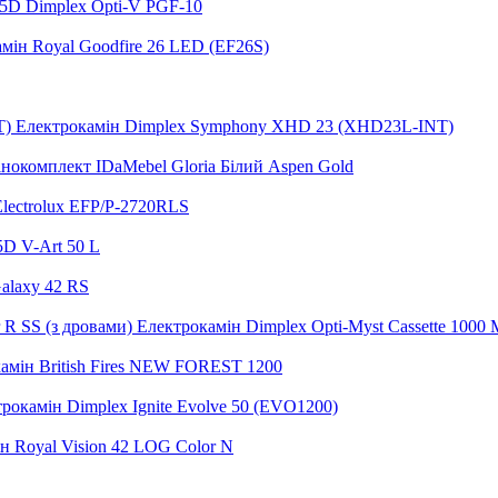
5D Dimplex Opti-V PGF-10
мін Royal Goodfire 26 LED (EF26S)
Електрокамін Dimplex Symphony XHD 23 (XHD23L-INT)
нокомплект IDaMebel Gloria Білий Aspen Gold
lectrolux EFP/P-2720RLS
5D V-Art 50 L
alaxy 42 RS
Електрокамін Dimplex Opti-Myst Cassette 1000 M
амін British Fires NEW FOREST 1200
рокамін Dimplex Ignite Evolve 50 (EVO1200)
н Royal Vision 42 LOG Color N