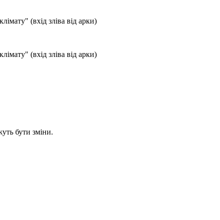
лімату" (вхід зліва від арки)
лімату" (вхід зліва від арки)
уть бути зміни.