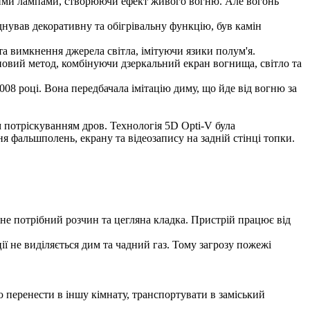
вими лампами, створюючи ефект живого вогню. Але вогонь
днував декоративну та обігрівальну функцію, був камін
а вимкнення джерела світла, імітуючи язики полум'я.
новий метод, комбінуючи дзеркальний екран вогнища, світло та
008 році. Вона передбачала імітацію диму, що йде від вогню за
м потріскуванням дров. Технологія 5D Opti-V була
 фальшполень, екрану та відеозапису на задній стінці топки.
не потрібний розчин та цегляна кладка. Пристрій працює від
ї не виділяється дим та чадний газ. Тому загрозу пожежі
 перенести в іншу кімнату, транспортувати в заміський