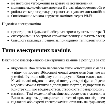
не потрібне узгодження та дозвіл на встановлення;
можлива економія електроенергії у разі відключення обігр
робота електроосередку регулюється пультом дистанційног
Опціонально можна керувати каміном через Wi-Fi.
Недоліки електрокаміна
пристрій, як і будь-який обігрівач, трохи сушить повітря
електрокамін з обігрівом споживає велику кількість електр
більшість приладів працює за принципом тепловентилято
Типи електричних камінів
Важливою класифікацією електричних камінів є розподіл за сп
вбудовані. Важливою перевагою такої конструкції є мала к
у нішу чи портал. Вбудовані моделі доповнять будь-яке ди
у меблі. Функція обігріву вони відсутні. Вони мають вогн
Комбіновані вбудовані моделі поєднують дві функції: дек
моделей можна купити відповідний портал, підібравши йог
Конструкції, що вбудовуються, створюють правдоподібну 
настінні. Такі моделі найчастіше застосовують у спальні,
Вони нагадують рідкокристалічні телевізори, що підвішені
підлогові або окремі електрокаміни ставлять на будь-яком