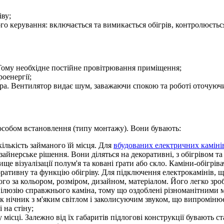
іву;
о керування: включається та вимикається обігрів, контролюєтьс
. Тому необхідне постійне провітрювання приміщення;
оенергії;
ра. Вентилятор видає шум, заважаючи спокою та роботі оточуюч
особом встановлення (типу монтажу). Вони бувають:
ількість займаного їй місця. Для
вбудованих електричних каміні
зайнерське рішення. Вони діляться на декоративні, з обігрівом т
ище візуалізації полум'я та ковані ґрати або скло. Каміни-обігрі
оративну та функцію обігріву. Для підключення електрокамінів, 
о за кольором, розміром, дизайном, матеріалом. Його легко зроб
ілюзію справжнього каміна, тому що оздоблені різноманітними м
 як нічник з м'яким світлом і заколисуючим звуком, що випроміню
 на стіну;
у місці. Залежно від їх габаритів підлогові конструкції бувають 