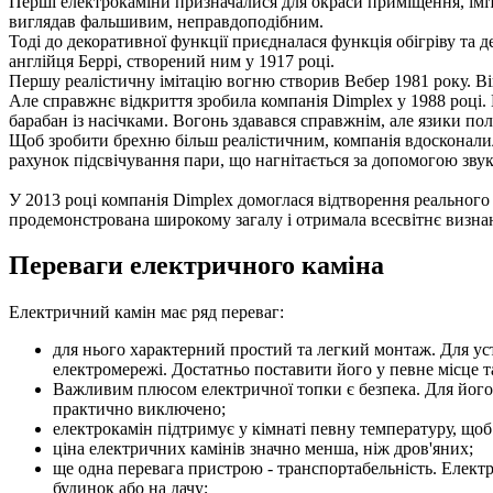
Перші електрокаміни призначалися для окраси приміщення, ім
виглядав фальшивим, неправдоподібним.
Тоді до декоративної функції приєдналася функція обігріву та
англійця Беррі, створений ним у 1917 році.
Першу реалістичну імітацію вогню створив Вебер 1981 року. В
Але справжнє відкриття зробила компанія Dimplex у 1988 році
барабан із насічками. Вогонь здавався справжнім, але язики по
Щоб зробити брехню більш реалістичним, компанія вдосконали
рахунок підсвічування пари, що нагнітається за допомогою зву
У 2013 році компанія Dimplex домоглася відтворення реального 
продемонстрована широкому загалу і отримала всесвітнє визнан
Переваги електричного каміна
Електричний камін має ряд переваг:
для нього характерний простий та легкий монтаж. Для ус
електромережі. Достатньо поставити його у певне місце 
Важливим плюсом електричної топки є безпека. Для його о
практично виключено;
електрокамін підтримує у кімнаті певну температуру, щоб
ціна електричних камінів значно менша, ніж дров'яних;
ще одна перевага пристрою - транспортабельність. Електр
будинок або на дачу;