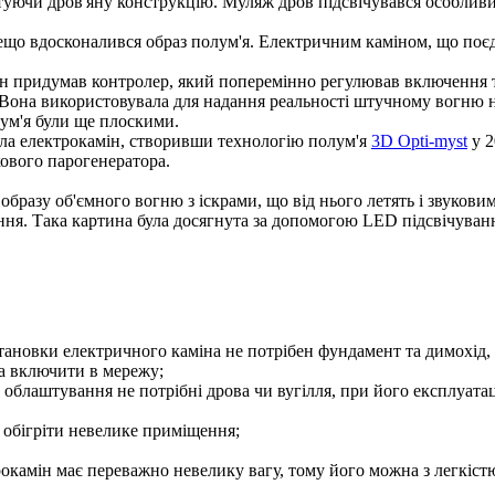
ітуючи дров'яну конструкцію. Муляж дров підсвічувався особли
 дещо вдосконалився образ полум'я. Електричним каміном, що поє
ін придумав контролер, який поперемінно регулював включення т
. Вона використовувала для надання реальності штучному вогню 
лум'я були ще плоскими.
ла електрокамін, створивши технологію полум'я
3D Opti-myst
у 2
кового парогенератора.
образу об'ємного вогню з іскрами, що від нього летять і звукови
ня. Така картина була досягнута за допомогою LED підсвічування
тановки електричного каміна не потрібен фундамент та димохід, 
та включити в мережу;
блаштування не потрібні дрова чи вугілля, при його експлуатаці
 обігріти невелике приміщення;
окамін має переважно невелику вагу, тому його можна з легкістю