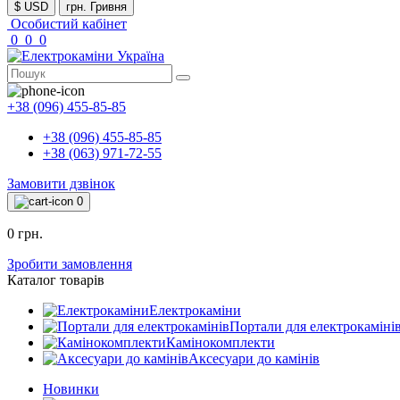
$ USD
грн. Гривня
Особистий кабінет
0
0
0
+38 (096) 455-85-85
+38 (096) 455-85-85
+38 (063) 971-72-55
Замовити дзвінок
0
0 грн.
Зробити замовлення
Каталог товарів
Електрокаміни
Портали для електрокаміні
Камінокомплекти
Аксесуари до камінів
Новинки