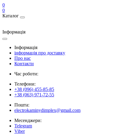
0
0
Каталог
Інформація
Інформація
інформація про доставку
Про нас
Контакти
Час роботи:
Телефони:
+38 (096) 455-85-85
+38 (063) 971-72-55
Пошта:
electrokaminydimplex@gmail.com
Месенджери:
Telegram
Viber