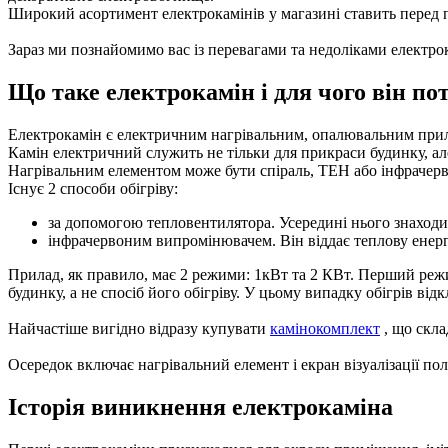
Широкий асортимент електрокамінів у магазині ставить перед 
Зараз ми познайомимо вас із перевагами та недоліками електро
Що таке електрокамін і для чого він по
Електрокамін є електричним нагрівальним, опалювальним прилад
Камін електричний служить не тільки для прикраси будинку, ал
Нагрівальним елементом може бути спіраль, ТЕН або інфрачер
Існує 2 способи обігріву:
за допомогою тепловентилятора. Усередині нього знаходит
інфрачервоним випромінювачем. Він віддає теплову енергі
Прилад, як правило, має 2 режими: 1кВт та 2 КВт. Перший режи
будинку, а не спосіб його обігріву. У цьому випадку обігрів ві
Найчастіше вигідно відразу купувати
камінокомплект
, що скла
Осередок включає нагрівальний елемент і екран візуалізації п
Історія виникнення електрокаміна