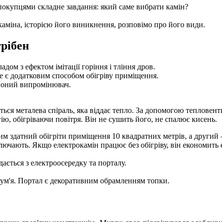
покупцями складне завдання: який саме вибрати камін?
каміна, історією його виникнення, розповімо про його види.
трібен
ом з ефектом імітації горіння і тління дров.
е є додатковим способом обігріву приміщення.
воний випромінювач.
ься металева спіраль, яка віддає тепло. За допомогою тепловенти
ю, обігріваючи повітря. Він не сушить його, не спалює кисень.
м здатний обігріти приміщення 10 квадратних метрів, а другий –
дключають. Якщо електрокамін працює без обігріву, він економить
дається з електроосередку та порталу.
олум'я. Портал є декоративним обрамленням топки.