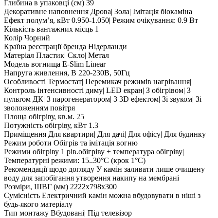
Глибина в упаковці (см)
39
Декоративне наповнення
Дрова| Зола| Імітація біокаміна
Ефект полумʼя, кВт
0.950-1.050| Режим очікування: 0.9 Вт
Кількість вантажних місць
1
Колір
Чорний
Країна реєстрації бренда
Нідерланди
Матеріал
Пластик| Скло| Метал
Модель вогнища
E-Slim Linear
Напруга живлення, В
220-230В, 50Гц
Особливості
Термостат| Перемикач режимів нагрівання|
Контроль інтенсивності диму| LED екран| З обігрівом| З
пультом ДК| З парогенератором| З 3D ефектом| Зі звуком| Зі
зволоженням повітря
Площа обігріву, кв.м.
25
Потужність обігріву, кВт
1.3
Приміщення
Для квартири| Для дачі| Для офісу| Для будинку
Режим роботи
Обігрів та імітація вогню
Режими обігріву
1 рів.обігріву + температура обігріву|
Температурні режими: 15..30°C (крок 1°C)
Рекомендації щодо догляду
У камін заливати лише очищену
воду для запобігання утворення накипу на мембрані
Розміри, ШВГ (мм)
2222x798x300
Сумісність
Електричний камін можна вбудовувати в ніші з
будь-якого матеріалу
Тип монтажу
Вбудовані| Під телевізор