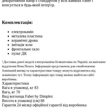
декоративний набір є стандартом у всіх камінах Faber і
вписується в будь-який інтер'єр.
Комплектація:
електрокамін
металева пластина
керамічні дрова
імітація золи
фронтальне скло
пульт ДК
! Доставка даної моделі електрокаміна безкоштовна по Україні, на вантажне
відділення Нова Пошта. Інформація представлена для ознайомлення.
Зовнішній вигляд та характеристики товару можуть відрізнятись від
зазначених тут. Точну інформацію про товар можна знайти на сайті
виробника.
Характеристики
Вага в упаковці, кг
83
Вага, кг
70
Вид вогнища
Faber by Dimplex
Висота в упаковці (см)
88
Гарантія
24 місяці офіційної гарантії від виробника