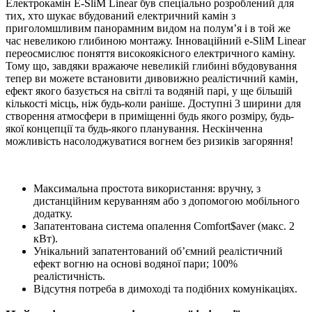
Електрокамін E-SliM Linear був спеціально розроблений для
тих, хто шукає вбудований електричний камін з
приголомшливим панорамним видом на полум’я і в той же
час невеликою глибиною монтажу. Інноваційний e-SliM Linear
переосмислює поняття високоякісного електричного каміну.
Тому що, завдяки вражаюче невеликій глибині вбудовування
тепер ви можете встановити дивовижно реалістичний камін,
ефект якого базується на світлі та водяній парі, у ще більшій
кількості місць, ніж будь-коли раніше. Доступні 3 ширини для
створення атмосфери в приміщенні будь якого розміру, будь-
якої концепції та будь-якого планування. Нескінченна
можливість насолоджуватися вогнем без ризиків загоряння!
Максимальна простота використання: вручну, з
дистанційним керуванням або з допомогою мобільного
додатку.
Запатентована система опалення Comfort$aver (макс. 2
кВт).
Унікальний запатентований об’ємний реалістичний
ефект вогню на основі водяної пари; 100%
реалістичність.
Відсутня потреба в димоході та подібних комунікаціях.