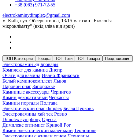
+38 (063) 971-72-55
electrokaminydimplex@gmail.com
м. Київ, вул. Обсерваторна, 13/15 магазин "Екологія
мікроклімату" (вхід зліва від арки)
ТОП Категории
Города
ТОП Теги
ТОП Товары
Предложения
Электрокамин 3д
Бровары
Комплект для камина
Днепр
Очаги для камина
Ивано-Франковск
Белый каминокомплект
Львов
Паровой очаг
Запорожье
Каминные аксессуары
Чернигов
Камин декоративный
Черкассы
Камины порталы
Полтава
Электрический очаг dimplex
Белая Церковь
Электрокамины хай тек
Ровно
Dimplex symphony
Одесса
Димплекс оптимист
Кривой Рог
Камин электрический маленький
Тернополь
Электрокамин с живым огнем
Черновцы