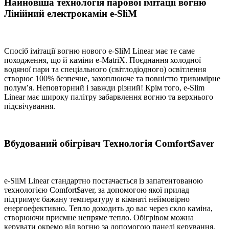
Найновіша технологія парової імітації вогню
Лінійний електрокамін e-SliM
Спосіб імітації вогню нового e-SliM Linear має те саме
походження, що й каміни e-MatriX. Поєднання холодної
водяної пари та спеціального (світлодіодного) освітлення
створює 100% безпечне, захоплююче та повністю тривимірне
полум’я. Неповторний і завжди різний! Крім того, e-Slim
Linear має широку палітру забарвлення вогню та верхнього
підсвічування.
Вбудований обігрівач Технологія Comfort$aver
e-SliM Linear стандартно постачається із запатентованою
технологією Comfort$aver, за допомогою якої прилад
підтримує бажану температуру в кімнаті неймовірно
енергоефективно. Тепло доходить до вас через скло каміна,
створюючи приємне непряме тепло. Обігрівом можна
керувати окремо від вогню за допомогою панелі керування,