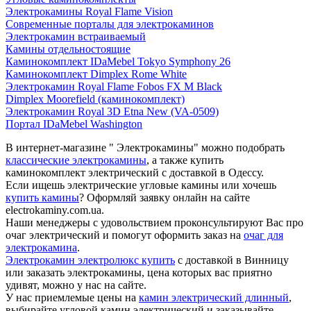
Электрокамины Royal Flame Vision
Современные порталы для электрокаминов
Электрокамин встраиваемый
Камины отдельностоящие
Каминокомплект IDaMebel Tokyo Symphony 26
Каминокомплект Dimplex Rome White
Электрокамин Royal Flame Fobos FX M Black
Dimplex Moorefield (каминокомплект)
Электрокамин Royal 3D Etna New (VA-0509)
Портал IDaMebel Washington
В интернет-магазине " Электрокамины" можно подобрать
классические электрокамины
, а также купить
каминокомплект электрический с доставкой в Одессу.
Если ищешь электрические угловые камины или хочешь
купить камины
? Оформляй заявку онлайн на сайте
electrokaminy.com.ua.
Наши менеджеры с удовольствием проконсультируют Вас про
очаг электрический и помогут оформить заказ на
очаг для
электрокамина
.
Электрокамин электролюкс купить
с доставкой в Винницу
или заказать электрокамины, цена которых вас приятно
удивят, можно у нас на сайте.
У нас приемлемые цены на
камин электрический длинный
,
выбирайте угловой камин электрический и заказывайте