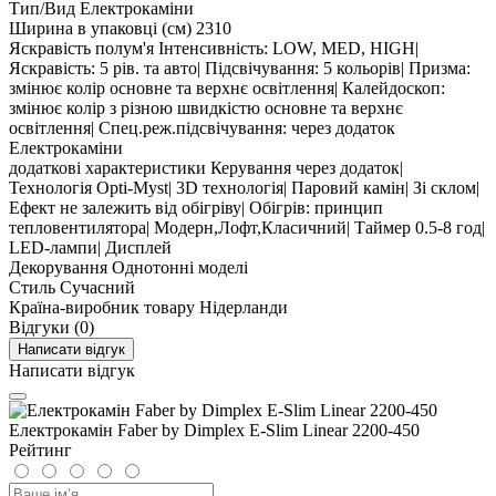
Тип/Вид
Електрокаміни
Ширина в упаковці (см)
2310
Яскравість полум'я
Інтенсивність: LOW, MED, HIGH|
Яскравість: 5 рів. та авто| Підсвічування: 5 кольорів| Призма:
змінює колір основне та верхнє освітлення| Калейдоскоп:
змінює колір з різною швидкістю основне та верхнє
освітлення| Спец.реж.підсвічування: через додаток
Електрокаміни
додаткові характеристики
Керування через додаток|
Технологія Opti-Myst| 3D технологія| Паровий камін| Зі склом|
Ефект не залежить від обігріву| Обігрів: принцип
тепловентилятора| Модерн,Лофт,Класичний| Таймер 0.5-8 год|
LED-лампи| Дисплей
Декорування
Однотонні моделі
Стиль
Сучасний
Країна-виробник товару
Нідерланди
Відгуки (0)
Написати відгук
Написати відгук
Електрокамін Faber by Dimplex E-Slim Linear 2200-450
Рейтинг