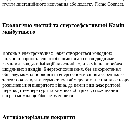
пульта дистанційного керування або додатку Flame Connect.
Екологічно чистий та енергоефективний Камін
майбутнього
Вогонь в електрокамінах Faber створюється холодною
водяною парою та енергозберігаючими світлодіодними
лампами. Завдяки імітації на основі води камін не виробляє
шкідливих викидів. Енергоспоживання, без використання
обігріву, можна порівняти з енергоспоживанням середнього
телевізора. Завдяки термостату, таймеру вимкнення та сенсору
розпізнавання відкритого вікна, де камін визначає раптові
перепади температури та вимикає обігрівач, споживання
енергії можна ще більше зменшити.
Антибактеріальне покриття