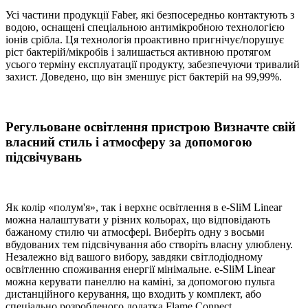
Усі частини продукції Faber, які безпосередньо контактують з
водою, оснащені спеціальною антимікробною технологією
іонів срібла. Ця технологія проактивно пригнічує/порушує
ріст бактерій/мікробів і залишається активною протягом
усього терміну експлуатації продукту, забезпечуючи тривалий
захист. Доведено, що він зменшує ріст бактерій на 99,99%.
Регульоване освітлення пристрою Визначте свій
власний стиль і атмосферу за допомогою
підсвічувань
Як колір «полум'я», так і верхнє освітлення в e-SliM Linear
можна налаштувати у різних кольорах, що відповідають
бажаному стилю чи атмосфері. Виберіть одну з восьми
вбудованих тем підсвічування або створіть власну улюблену.
Незалежно від вашого вибору, завдяки світлодіодному
освітленню споживання енергії мінімальне. e-SliM Linear
можна керувати панеллю на каміні, за допомогою пульта
дистанційного керування, що входить у комплект, або
спеціально розробленого додатка Flame Connect.