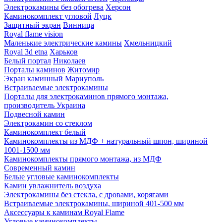
Электрокамины без обогрева
Херсон
Каминокомплект угловой
Луцк
Защитный экран
Винница
Royal flame vision
Маленькие электрические камины
Хмельницкий
Royal 3d etna
Харьков
Белый портал
Николаев
Порталы каминов
Житомир
Экран каминный
Мариуполь
Встраиваемые электрокамины
Порталы для электрокаминов прямого монтажа,
производитель Украина
Подвесной камин
Электрокамин со стеклом
Каминокомплект белый
Каминокомплекты из МДФ + натуральный шпон, шириной
1001-1500 мм
Каминокомплекты прямого монтажа, из МДФ
Современный камин
Белые угловые каминокомплекты
Камин увлажнитель воздуха
Электрокамины без стекла, с дровами, корягами
Встраиваемые электрокамины, шириной 401-500 мм
Аксессуары к каминам Royal Flame
Угловые каминокомплекты