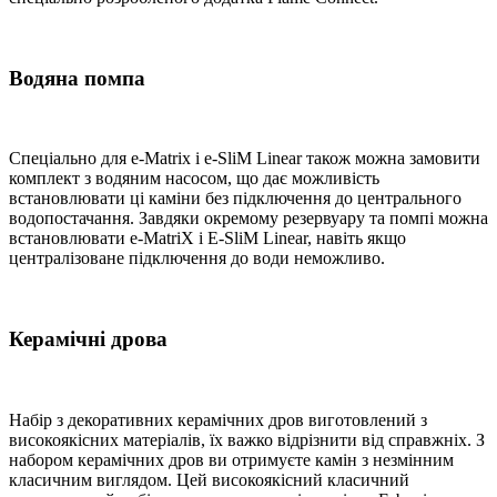
Водяна помпа
Спеціально для e-Matrix і e-SliM Linear також можна замовити
комплект з водяним насосом, що дає можливість
встановлювати ці каміни без підключення до центрального
водопостачання. Завдяки окремому резервуару та помпі можна
встановлювати e-MatriX і E-SliM Linear, навіть якщо
централізоване підключення до води неможливо.
Керамічні дрова
Набір з декоративних керамічних дров виготовлений з
високоякісних матеріалів, їх важко відрізнити від справжніх. З
набором керамічних дров ви отримуєте камін з незмінним
класичним виглядом. Цей високоякісний класичний