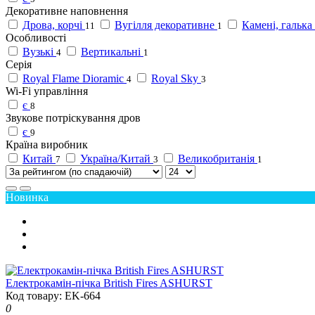
Декоративне наповнення
Дрова, корчі
Вугілля декоративне
Камені, галька
11
1
Особливості
Вузькі
Вертикальні
4
1
Серія
Royal Flame Dioramic
Royal Sky
4
3
Wi-Fi управління
є
8
Звукове потріскування дров
є
9
Країна виробник
Китай
Україна/Китай
Великобританія
7
3
1
Новинка
Електрокамін-пічка British Fires ASHURST
Код товару: EK-664
0