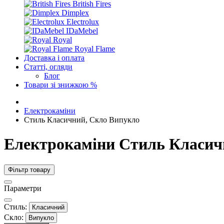
British Fires
Dimplex
Electrolux
IDaMebel
Royal
Royal Flame
Доставка і оплата
Статті, огляди
Блог
Товари зі знижкою %
Електрокаміни
Стиль Класичний, Скло Випукло
Електрокаміни Стиль Класич
Фільтр товару
Параметри
Стиль:
Класичний
Скло:
Випукло