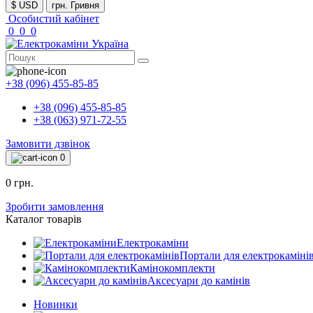
$ USD
грн. Гривня
Особистий кабінет
0
0
0
+38 (096) 455-85-85
+38 (096) 455-85-85
+38 (063) 971-72-55
Замовити дзвінок
0
0 грн.
Зробити замовлення
Каталог товарів
Електрокаміни
Портали для електрокаміні
Камінокомплекти
Аксесуари до камінів
Новинки