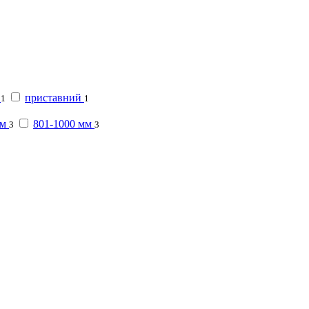
приставний
1
1
мм
801-1000 мм
3
3