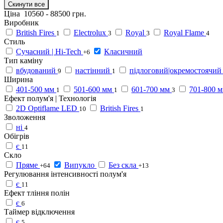
Скинути все
Ціна
10560
-
88500
грн.
Виробник
British Fires
Electrolux
Royal
Royal Flame
1
3
3
4
Стиль
Сучасний | Hi-Tech
Класичний
+6
Тип каміну
вбудований
настінний
підлоговий|окремостоячий
9
1
Ширина
401-500 мм
501-600 мм
601-700 мм
701-800 
1
1
3
Ефект полум'я | Технологія
2D Optiflame LED
British Fires
10
1
Зволоження
ні
4
Обігрів
є
11
Скло
Пряме
Випукло
Без скла
+64
+13
Регулювання інтенсивності полум'я
є
11
Ефект тління полін
є
6
Таймер відключення
є
5