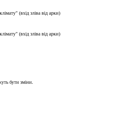
лімату" (вхід зліва від арки)
лімату" (вхід зліва від арки)
уть бути зміни.