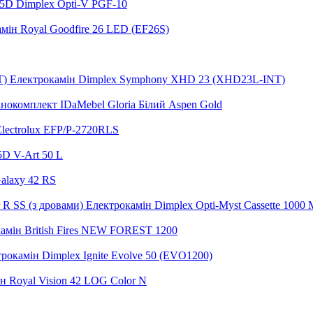
5D Dimplex Opti-V PGF-10
мін Royal Goodfire 26 LED (EF26S)
Електрокамін Dimplex Symphony XHD 23 (XHD23L-INT)
нокомплект IDaMebel Gloria Білий Aspen Gold
lectrolux EFP/P-2720RLS
5D V-Art 50 L
alaxy 42 RS
Електрокамін Dimplex Opti-Myst Cassette 1000 M
амін British Fires NEW FOREST 1200
рокамін Dimplex Ignite Evolve 50 (EVO1200)
н Royal Vision 42 LOG Color N