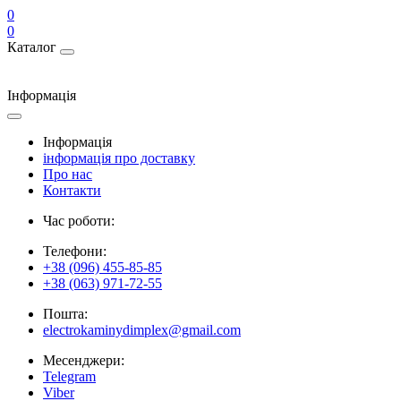
0
0
Каталог
Інформація
Інформація
інформація про доставку
Про нас
Контакти
Час роботи:
Телефони:
+38 (096) 455-85-85
+38 (063) 971-72-55
Пошта:
electrokaminydimplex@gmail.com
Месенджери:
Telegram
Viber