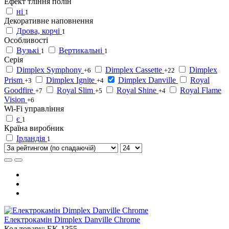
Ефект тління полін
ні
1
Декоративне наповнення
Дрова, корчі
1
Особливості
Вузькі
Вертикальні
1
1
Серія
Dimplex Symphony
Dimplex Cassette
Dimplex
+6
+22
Prism
Dimplex Ignite
Dimplex Danville
Royal
+3
+4
Goodfire
Royal Slim
Royal Shine
Royal Flame
+7
+5
+4
Vision
+6
Wi-Fi управління
є
1
Країна виробник
Ірландія
1
Електрокамін Dimplex Danville Chrome
Код товару: EK-1355