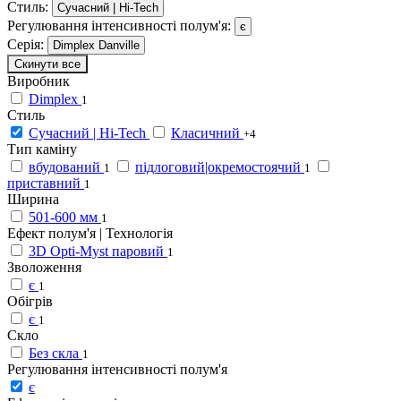
Стиль:
Сучасний | Hi-Tech
Регулювання інтенсивності полум'я:
є
Серія:
Dimplex Danville
Скинути все
Виробник
Dimplex
1
Стиль
Сучасний | Hi-Tech
Класичний
+4
Тип каміну
вбудований
підлоговий|окремостоячий
1
1
приставний
1
Ширина
501-600 мм
1
Ефект полум'я | Технологія
3D Opti-Myst паровий
1
Зволоження
є
1
Обігрів
є
1
Скло
Без скла
1
Регулювання інтенсивності полум'я
є