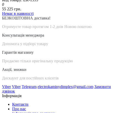
0
55 225 грн.
Немає в наявності
БЕЗКОШТОВНА доставка!
Отримуєте товар протягом 1-2 днів Новою поштою
Консультація менеджера
Допомога у підборі товару
Гарантія магазину
Продаємо тільки оригінальну продукцію
Акції, знижки
Дискаунт для постійних клієнтів
Viber
Viber
Telegram
electrokaminydimplex@gmail.com
Замовити
дзвінок
Інформація
Контакти
Про нас