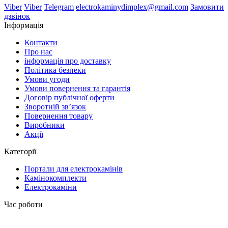
Viber
Viber
Telegram
electrokaminydimplex@gmail.com
Замовити
дзвінок
Інформація
Контакти
Про нас
інформація про доставку
Політика безпеки
Умови угоди
Умови повернення та гарантія
Договір публічної оферти
Зворотній зв’язок
Повернення товару
Виробники
Акції
Категорії
Портали для електрокамінів
Камінокомплекти
Електрокаміни
Час роботи