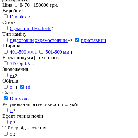
Ціна
148470
-
153600
грн.
Виробник
Dimplex
2
Стиль
Сучасний | Hi-Tech
2
Тип каміну
підлоговий|окремостоячий
приставний
+2
Ширина
401-500 мм
501-600 мм
1
1
Ефект полум'я | Технологія
5D Opti-V
2
Зволоження
ні
2
Обігрів
є
ні
+1
Скло
Випукло
Регулювання інтенсивності полум'я
є
2
Ефект тління полін
є
2
Таймер відключення
є
2