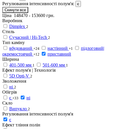
Регулювання інтенсивності полум'я:
є
Скинути все
Ціна
148470
-
153600
грн.
Виробник
Dimplex
2
Стиль
Сучасний | Hi-Tech
2
Тип каміну
вбудований
настінний
підлоговий|
+24
+1
окремостоячий
приставний
+12
Ширина
401-500 мм
501-600 мм
1
1
Ефект полум'я | Технологія
5D Opti-V
2
Зволоження
ні
2
Обігрів
є
ні
+33
Скло
Випукло
2
Регулювання інтенсивності полум'я
є
Ефект тління полін