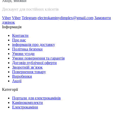
Акції, знижки
Дискаунт для постійних клієнтів
Viber
Viber
Telegram
electrokaminydimplex@gmail.com
Замовити
дзвінок
Інформація
Контакти
Про нас
інформація про доставку
Політика безпеки
Умови угоди
Умови повернення та гарантія
Договір публічної оферти
Зворотній зв’язок
Повернення товару
Виробники
Акції
Категорії
Портали для електрокамінів
Камінокомплекти
Електрокаміни