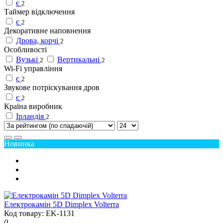
є
2
Таймер відключення
є
2
Декоративне наповнення
Дрова, корчі
2
Особливості
Вузькі
Вертикальні
2
2
Wi-Fi управління
є
2
Звукове потріскування дров
є
2
Країна виробник
Ірландія
2
Новинка
Електрокамін 5D Dimplex Volterra
Код товару: EK-1131
0