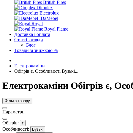
British Fires
Dimplex
Electrolux
IDaMebel
Royal
Royal Flame
Доставка і оплата
Статті, огляди
Блог
Товари зі знижкою %
Електрокаміни
Обігрів є, Особливості Вузькі,..
Електрокаміни Обігрів є, Особ
Фільтр товару
Параметри
Обігрів:
є
Особливості:
Вузькі