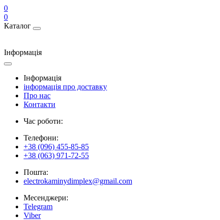
0
0
Каталог
Інформація
Інформація
інформація про доставку
Про нас
Контакти
Час роботи:
Телефони:
+38 (096) 455-85-85
+38 (063) 971-72-55
Пошта:
electrokaminydimplex@gmail.com
Месенджери:
Telegram
Viber