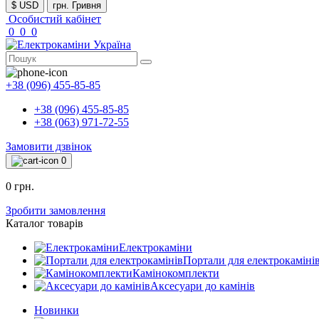
$ USD
грн. Гривня
Особистий кабінет
0
0
0
+38 (096) 455-85-85
+38 (096) 455-85-85
+38 (063) 971-72-55
Замовити дзвінок
0
0 грн.
Зробити замовлення
Каталог товарів
Електрокаміни
Портали для електрокаміні
Камінокомплекти
Аксесуари до камінів
Новинки