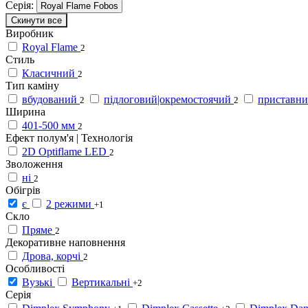
Серія:
Royal Flame Fobos
Скинути все
Виробник
Royal Flame
2
Стиль
Класичний
2
Тип каміну
вбудований
підлоговий|окремостоячий
приставн
2
2
Ширина
401-500 мм
2
Ефект полум'я | Технологія
2D Optiflame LED
2
Зволоження
ні
2
Обігрів
є
2 режими
+1
Скло
Пряме
2
Декоративне наповнення
Дрова, корчі
2
Особливості
Вузькі
Вертикальні
+2
Серія