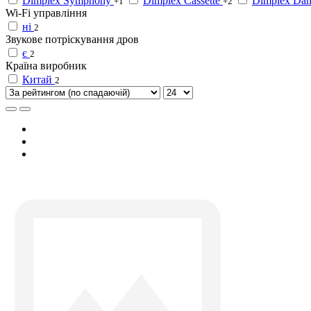
Dimplex Symphony
Dimplex Cassette
Dimplex Danv
+1
+2
Wi-Fi управління
ні
2
Звукове потріскування дров
є
2
Країна виробник
Китай
2