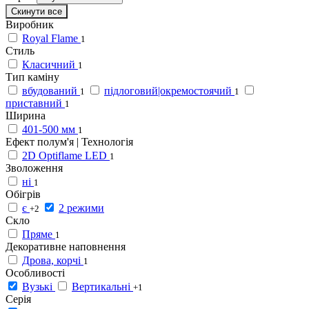
Скинути все
Виробник
Royal Flame
1
Стиль
Класичний
1
Тип каміну
вбудований
підлоговий|окремостоячий
1
1
приставний
1
Ширина
401-500 мм
1
Ефект полум'я | Технологія
2D Optiflame LED
1
Зволоження
ні
1
Обігрів
є
2 режими
+2
Скло
Пряме
1
Декоративне наповнення
Дрова, корчі
1
Особливості
Вузькі
Вертикальні
+1
Серія